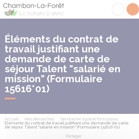
Chambon-la-Fôret
Acc
Éléments du contrat de
travail justifiant une
demande de carte de
séjour Talent "salarié en
mission" (Formulaire
15616*01)
Accueil
Mes démarches
Services en ligne et formulaires
Éléments du contrat de travail justifiant une demande de carte
de séjour Talent "salarié en mission" (Formulaire 15616*01)
Partager