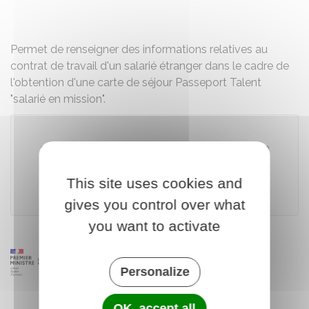
Partager sur Facebook
Partager sur X - Twit
Partager sur
Par
Permet de renseigner des informations relatives au
contrat de travail d'un salarié étranger dans le cadre de
l'obtention d'une carte de séjour Passeport Talent
"salarié en mission".
Télécharger le formulaire (1021.0 KB)
This site uses cookies and
Ministère chargé de l'intérieur
gives you control over what
you want to activate
Personalize
OK, accept all