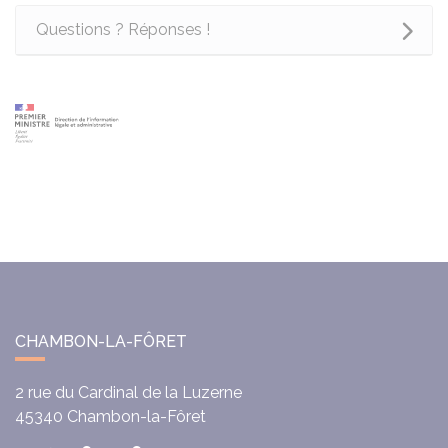
Questions ? Réponses !
CHAMBON-LA-FÔRET
2 rue du Cardinal de la Luzerne
45340
Chambon-la-Fôret