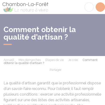
Chambon-la-Fôret
Acc
Comment obtenir la
qualité d’artisan ?
Accueil
Mes démarches
Étapes de vie
Je crée
Comment
obtenir la qualité d’artisan ?
Partager
Partager sur Facebook
Partager sur X - Twit
Partager sur
Par
La qualité d'artisan garantit que le professionnel dispose
d'un savoir-faire reconnu. Pour l'obtenir, il faut remplir
plusieurs conditions : exercer une activité professionnelle
figurant sur une des listes des activités artisanales,