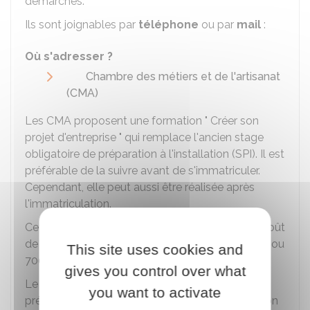
démarches.
Ils sont joignables par
téléphone
ou par
mail
:
Où s'adresser ?
Chambre des métiers et de l'artisanat
(CMA)
Les CMA proposent une formation " Créer son
projet d'entreprise " qui remplace l'ancien stage
obligatoire de préparation à l'installation (SPI). Il est
préférable de la suivre avant de s'immatriculer.
Cependant, elle peut aussi être réalisée après
l'immatriculation.
Cette formation est facultative et payante. Le coût
de cette formation s'élève à
875 €
en présentiel ou
This site uses cookies and
700 €
en digital.
gives you control over what
Le stage dure
5 jours
: 35 heures en
you want to activate
présentiel
ou
12 heures en digital. Cette formation