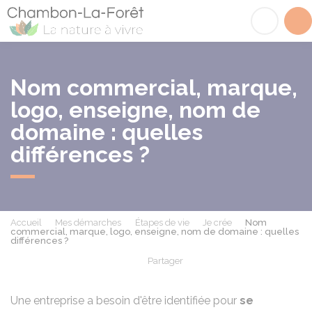
Chambon-la-Fôret
Acc
Nom commercial, marque,
logo, enseigne, nom de
domaine : quelles
différences ?
Accueil
Mes démarches
Étapes de vie
Je crée
Nom
commercial, marque, logo, enseigne, nom de domaine : quelles
différences ?
Partager
Partager sur Facebook
Partager sur X - Twit
Partager sur
Par
Une entreprise a besoin d'être identifiée pour
se