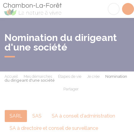
Chambon-la-Fôret
Acc
Nomination du dirigeant
d'une société
Accueil
Mes démarches
Étapes de vie
Je crée
Nomination
du dirigeant d'une société
Partager
Partager sur Facebook
Partager sur X - Twit
Partager sur
Par
SARL
SAS
SA à conseil d'administration
SA à directoire et conseil de surveillance