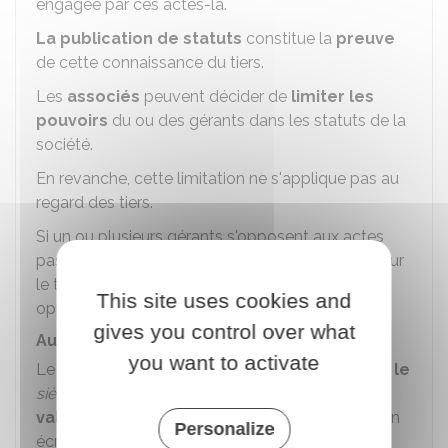
engagée par ces actes-là.
La publication de statuts
constitue la
preuve
de cette connaissance du tiers.
Les
associés
peuvent décider de
limiter les
pouvoirs
du ou des gérants dans les statuts de la
société.
En revanche, cette limitation ne s'applique pas au
regard des tiers.
Si un ou plusieurs gérants s'opposent aux actes
passés par l'un d'entre eux, cela n'a aucun effet sur
le tiers sauf s'il avait connaissance de cette
This site uses cookies and
opposition.
gives you control over what
Autres pouvoirs
you want to activate
Le ou les gérants peuvent décider de
déplacer le
siège social
de l'entreprise en France
avec la
validation des associés
lors d'une consultation
Personalize
écrite ou une assemblée à la majorité.