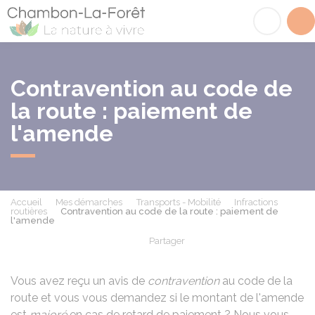
Chambon-la-Fôret
Acc
Contravention au code de
la route : paiement de
l'amende
Accueil
Mes démarches
Transports - Mobilité
Infractions
routières
Contravention au code de la route : paiement de
l'amende
Partager
Partager sur Facebook
Partager sur X - Twit
Partager sur
Par
Vous avez reçu un avis de
contravention
au code de la
route et vous vous demandez si le montant de l'amende
est
majoré
en cas de retard de paiement ? Nous vous