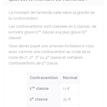
Le montant de l'amende varie selon la gravité de
la
contravention
.
Les contraventions sont classées en 5 classes, de
re
e
la moins grave (1
classe) à la plus grave (5
classe).
Vous devez payer une
amende forfaitaire
si vous
avez commis une contravention au code de la
e
e
e
e
route de 1
, 2
, 3
ou 4
classe et certaines
e
contraventions de 5
classe.
Contravention
Normal
re
1
classe
11 €
e
2
classe
35 €