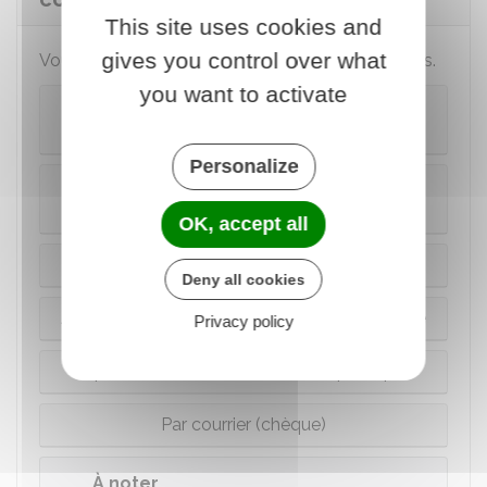
This site uses cookies and
gives you control over what
Vous pouvez payer l'amende de plusieurs façons.
you want to activate
Auprès de l'agent des forces de l'ordre en cas
d'interpellation
Personalize
Par internet (sur votre ordinateur ou votre
smartphone)
OK, accept all
Par téléphone
Deny all cookies
Auprès d'un buraliste ou d'un partenaire agréé
Privacy policy
Auprès d'un centre des Finances publiques
Par courrier (chèque)
À noter