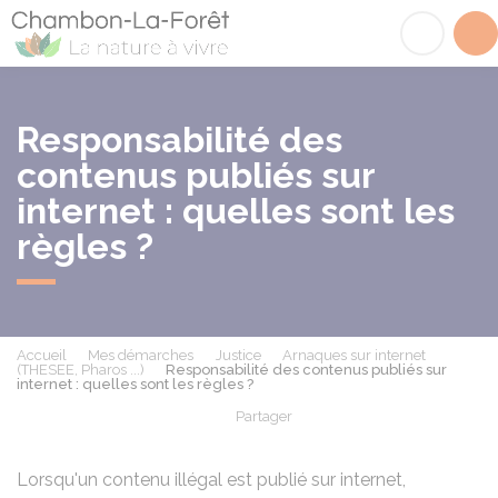
Chambon-la-Fôret
Acc
Responsabilité des
contenus publiés sur
internet : quelles sont les
règles ?
Accueil
Mes démarches
Justice
Arnaques sur internet
(THESEE, Pharos ...)
Responsabilité des contenus publiés sur
internet : quelles sont les règles ?
Partager
Partager sur Facebook
Partager sur X - Twit
Partager sur
Par
Lorsqu'un contenu illégal est publié sur internet,