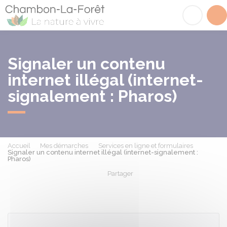
Chambon-la-Fôret
Acc
Signaler un contenu
internet illégal (internet-
signalement : Pharos)
Accueil
Mes démarches
Services en ligne et formulaires
Signaler un contenu internet illégal (internet-signalement :
Pharos)
Partager
Partager sur Facebook
Partager sur X - Twit
Partager sur
Par