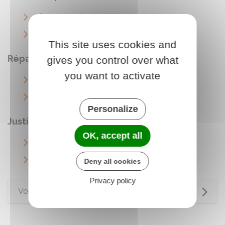
Condamnations et peines
Prison
This site uses cookies and
Réparation du préjudice
gives you control over what
you want to activate
Saisies et recouvrements
Indemnisation du préjudice
Personalize
Justice des mineurs
OK, accept all
Mineur victime
Justice pénale des mineurs
Deny all cookies
Privacy policy
Voir aussi