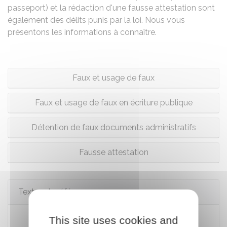
passeport) et la rédaction d'une fausse attestation sont
également des délits punis par la loi. Nous vous
présentons les informations à connaître.
Faux et usage de faux
Faux et usage de faux en écriture publique
Détention de faux documents administratifs
Fausse attestation
Textes de référence
Code pénal : articles 441-1 à 441-12
This site uses cookies and