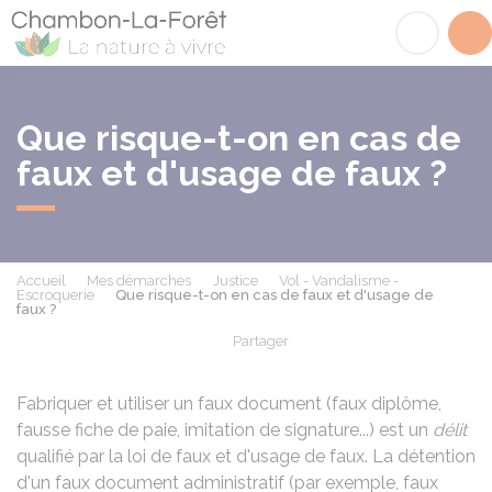
Chambon-la-Fôret
Acc
Que risque-t-on en cas de
faux et d'usage de faux ?
Accueil
Mes démarches
Justice
Vol - Vandalisme -
Escroquerie
Que risque-t-on en cas de faux et d'usage de
faux ?
Partager
Partager sur Facebook
Partager sur X - Twit
Partager sur
Par
Fabriquer et utiliser un faux document (faux diplôme,
fausse fiche de paie, imitation de signature...) est un
délit
qualifié par la loi de faux et d'usage de faux. La détention
d'un faux document administratif (par exemple, faux