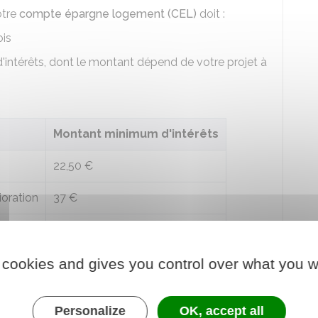
otre
compte épargne logement (CEL)
doit :
ois
d'intérêts, dont le montant dépend de votre projet à
Montant minimum d'intérêts
22,50 €
ioration
37 €
ent
75 €
 cookies and gives you control over what you w
nt droit au prêt épargne logement
Personalize
OK, accept all