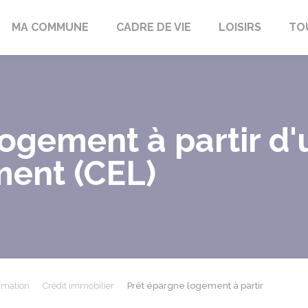
bon-la-Fôret
MA COMMUNE
CADRE DE VIE
LOISIRS
TO
logement à partir d
ent (CEL)
mmation
Crédit immobilier
Prêt épargne logement à partir