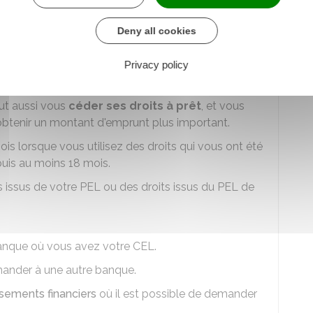
usqu'à 5 ans après la délivrance de l'attestation
Deny all cookies
n membre de votre famille, mais à condition qu'il
Privacy policy
ins 18 mois.
ut aussi vous
céder ses droits à prêt
, et vous
obtenir un montant d'emprunt plus important.
ois lorsque vous utilisez des droits qui vous ont été
puis au moins 18 mois.
ts issus de votre PEL ou des droits issus du PEL de
 banque où vous avez votre CEL.
mander à une autre banque.
ssements financiers
où il est possible de demander