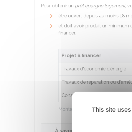
Pour obtenir un
prêt épargne logement
, v
être ouvert depuis au moins 18 m
et doit avoir produit un minimum 
financer.
Projet à financer
Travaux d'économie d'énergie
Travaux de réparation ou d'amél
Construction ou achat du logem
This site uses
Montant minimum d'intérêts ouvra
À savoir