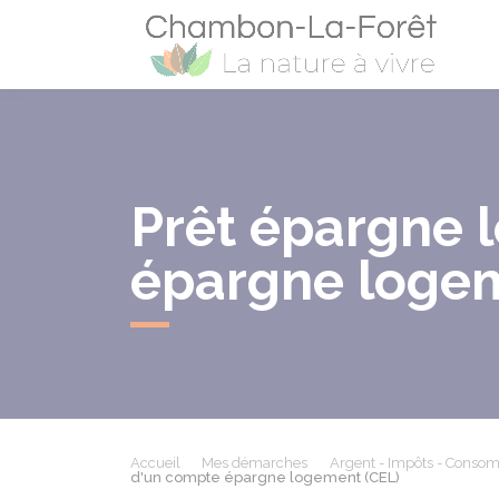
Cham
Prêt épargne 
épargne logem
Accueil
Mes démarches
Argent - Impôts - Conso
d'un compte épargne logement (CEL)