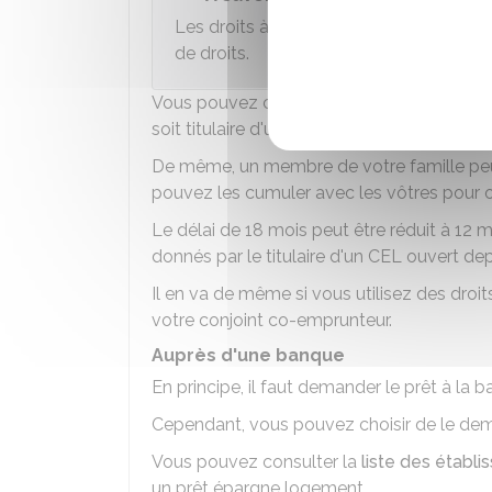
Les droits à prêt peuvent être utilisés j
de droits.
Vous pouvez céder
vos droits à prêt
à u
soit titulaire d'un CEL ouvert depuis au mo
De même, un membre de votre famille pe
pouvez les cumuler avec les vôtres pour 
Le délai de 18 mois peut être réduit à 12 m
donnés par le titulaire d'un CEL ouvert de
Il en va de même si vous utilisez des droi
votre conjoint co-emprunteur.
Auprès d'une banque
En principe, il faut demander le prêt à la
Cependant, vous pouvez choisir de le de
Vous pouvez consulter la
liste des établi
un prêt épargne logement.