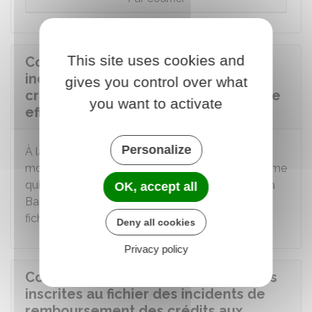
This site uses cookies and
Comment l'inscription au fichier des
incidents de remboursement des
gives you control over what
crédits aux particuliers (FICP) est-elle
you want to activate
effacée ?
Personalize
À la fin de la durée d'inscription au FICP ou au
moment d'une désinscription anticipée, l'organisme
qui avait déclaré les incidents doit demander à la
OK, accept all
Banque de France d'effacer ces informations du
fichier.
Deny all cookies
Privacy policy
Comment contester les informations
inscrites au fichier des incidents de
remboursement des crédits aux