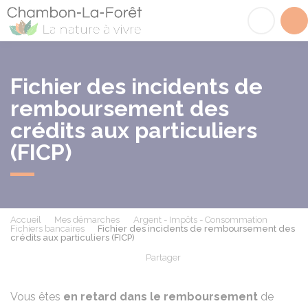
Chambon-la-Fôret
Acc
Fichier des incidents de
remboursement des
crédits aux particuliers
(FICP)
Accueil
Mes démarches
Argent - Impôts - Consommation
Fichiers bancaires
Fichier des incidents de remboursement des
crédits aux particuliers (FICP)
Partager
Partager sur Facebook
Partager sur X - Twit
Partager sur
Par
Vous êtes
en retard dans le remboursement
de