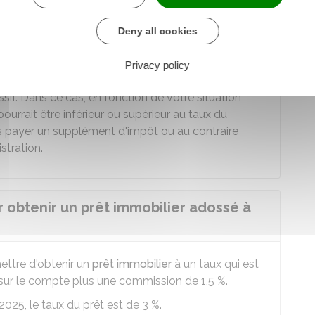
e imposition définitive.
Deny all cookies
èvement forfaitaire unique correspond au montant
Privacy policy
r le taux forfaitaire de l'impôt sur le revenu et
sif. Dans ce cas, en fonction de votre situation
pourrait être inférieur ou supérieur au taux du
rs payer un supplément d'impôt ou au contraire
stration.
r obtenir un prêt immobilier adossé à
ttre d'obtenir un
prêt immobilier
à un taux qui est
 sur le compte plus une commission de
1,5 %
.
 2025, le taux du prêt est de
3 %
.