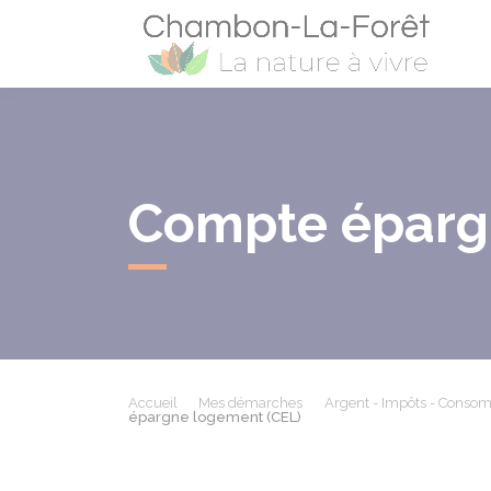
Cham
Compte éparg
Accueil
Mes démarches
Argent - Impôts - Conso
épargne logement (CEL)