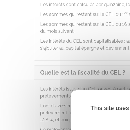
Les intérêts sont calculés par quinzaine, le
er
Les sommes qui restent sur le CEL du 1
a
Les sommes qui restent sur le CEL du 16 au
du mois suivant.
Les intérêts du CEL sont capitalisables :
s'ajouter au capital épargne et deviennent
Quelle est la fiscalité du CEL ?
Les intérêts issus d'un CEL ouvert à partir
prélèvements sociaux
.
Lors du versement des intérêts, l'établiss
This site uses
prélèvement forfaitaire unique de
30 %
, q
12,8 %
, et aux prélèvements sociaux, à ha
Ce prélèvement forfaitaire unique est ensu