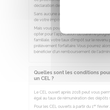
déclaration de revenus et du calcul de votr
Sans aucune action de votre part, le prél
de votre imposition définitive.
Mais vous pouvez choisir de ne pas conserve
opter pour l'application du barème progres
familiale, votre taux d'impôt sur le revenu 
prélèvement forfaitaire. Vous pourrez alo
bénéficier d'un remboursement de l'admini
Quelles sont les conditions pou
un CEL ?
Le CEL ouvert après 2018 peut vous perme
égal au taux de rémunération des dépôts
er
Pour les CEL ouverts à partir du 1
février