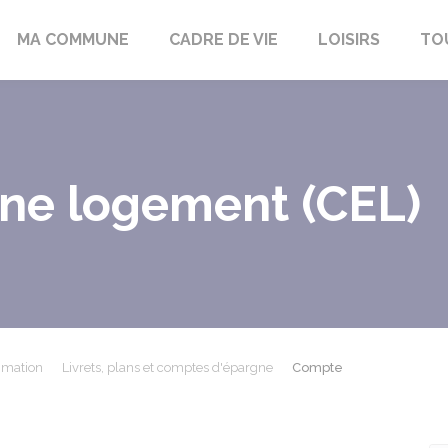
bon-la-Fôret
MA COMMUNE
CADRE DE VIE
LOISIRS
TO
ne logement (CEL)
mmation
Livrets, plans et comptes d'épargne
Compte