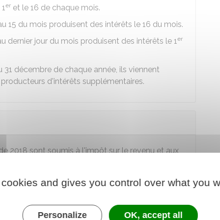
er
 1
et le 16 de chaque mois.
u 15 du mois produisent des intérêts le 16 du mois.
er
 dernier jour du mois produisent des intérêts le 1
 au 31 décembre de chaque année, ils viennent
 producteurs d'intérêts supplémentaires.
 de 2018 sont soumis à l'impôt sur le revenu et aux
ement bancaire doit d'abord effectuer un
 cookies and gives you control over what you w
ui correspond à l'impôt sur le revenu, à hauteur de
uteur de
17,2 %
.
Personalize
OK, accept all
ite pris en compte lors du traitement de votre