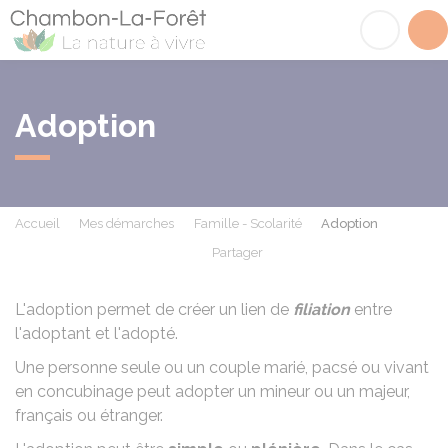
Chambon-la-Fôret
Acc
Adoption
Accueil
Mes démarches
Famille - Scolarité
Adoption
Partager
Partager sur Facebook
Partager sur X - Twit
Partager sur
Par
L'adoption permet de créer un lien de
filiation
entre
l'adoptant et l'adopté.
Une personne seule ou un couple marié, pacsé ou vivant
en concubinage peut adopter un mineur ou un majeur,
français ou étranger.