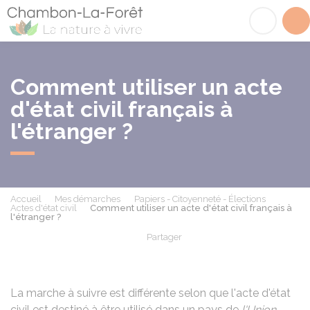
Chambon-la-Fôret
Acc
Comment utiliser un acte
d'état civil français à
l'étranger ?
Accueil
Mes démarches
Papiers - Citoyenneté - Élections
Actes d'état civil
Comment utiliser un acte d'état civil français à
l'étranger ?
Partager
Partager sur Facebook
Partager sur X - Twit
Partager sur
Par
La marche à suivre est différente selon que l'acte d'état
civil est destiné à être utilisé dans un pays de
l'Union