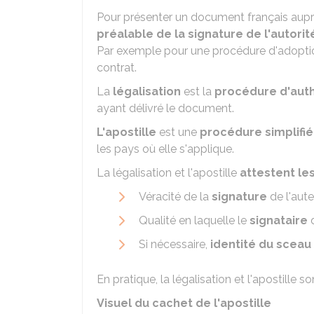
Pour présenter un document français auprè
préalable de la signature de l'autori
Par exemple pour une procédure d'adoption,
contrat.
La
légalisation
est la
procédure d'auth
ayant délivré le document.
L'apostille
est une
procédure simplifi
les pays où elle s'applique.
La légalisation et l'apostille
attestent le
Véracité de la
signature
de l'aut
Qualité en laquelle le
signataire
d
Si nécessaire,
identité du sceau
En pratique, la légalisation et l'apostille s
Visuel du cachet de l'apostille