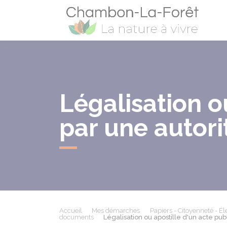
Cham
Légalisation o
par une autori
Accueil
Mes démarches
Papiers - Citoyenneté - Él
documents
Légalisation ou apostille d'un acte publ