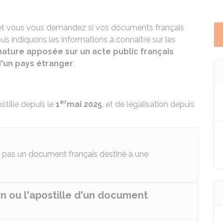
r et vous vous demandez si vos documents français
s indiquons les informations à connaître sur les
nature apposée sur un acte public français
d'un pays étranger
.
er
stille depuis le
1
mai 2025
, et de légalisation depuis
nt pas un document français destiné à une
ion ou l'apostille d'un document