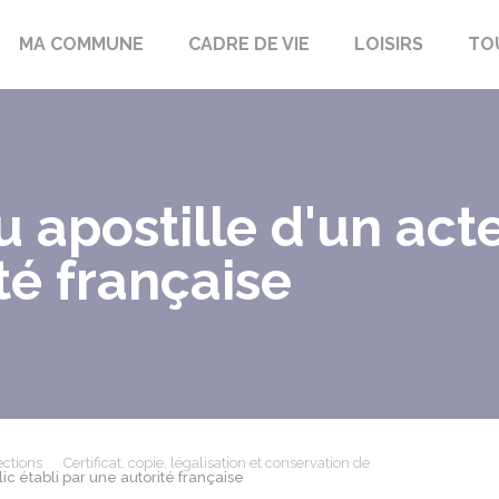
bon-la-Fôret
MA COMMUNE
CADRE DE VIE
LOISIRS
TO
u apostille d'un acte
té française
ections
Certificat, copie, légalisation et conservation de
ic établi par une autorité française