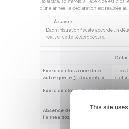
l'exercice. Toutefois, si l'exercice est clo
d'une année, la déclaration est réalisée au
À savoir
L'administration fiscale accorde un dé
réaliser cette téléprocédure.
Délai 
Exercice clos à une date
Dans l
autre que le 31 décembre
clôtur
Exercice clos le 31/12/2024
Au plu
ouvré 
This site uses
Absence de clôture dans
Au plu
l'année 2024
ouvré 