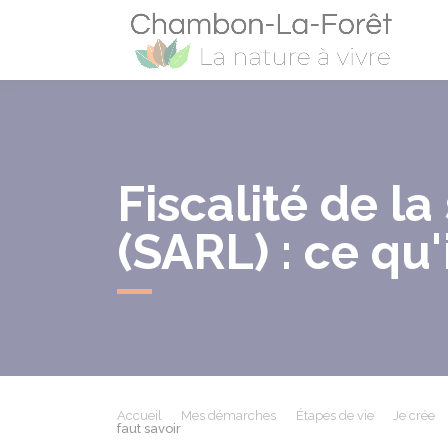
Cham
Fiscalité de la
(SARL) : ce qu'
Accueil
Mes démarches
Étapes de vie
Je crée
faut savoir