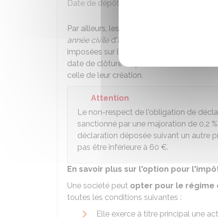
Date de dépôt de la déclaration de résul
Par ailleurs, les
sociétés nouvelles
qui n
année civile
d'activité
n'ont pas à produi
imposées sur les résultats de la période éc
date de clôture du premier exercice et, au
celle de leur création.
Attention
Le non-respect de l'obligation de décla
sanctionné par une majoration de
0,2 %
déclaration déposée suivant un autre pr
pas être inférieure à
60 €
.
En savoir plus sur l'option pour l'impôt
Une société peut
opter pour le régime d
toutes les conditions suivantes :
Elle exerce à titre principal une ac