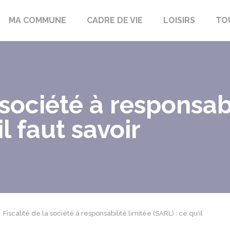
bon-la-Fôret
MA COMMUNE
CADRE DE VIE
LOISIRS
TO
 société à responsab
il faut savoir
Fiscalité de la société à responsabilité limitée (SARL) : ce qu'il