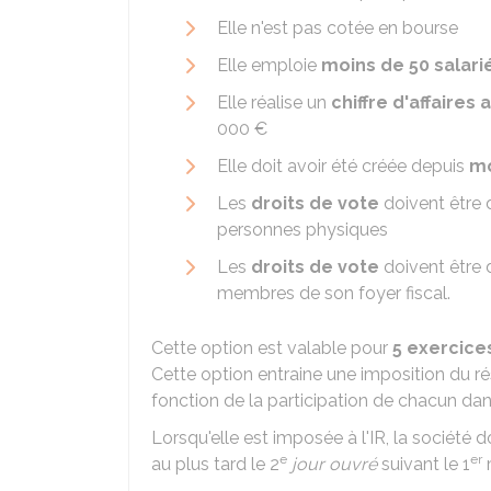
Elle n'est pas cotée en bourse
Elle emploie
moins de 50 salari
Elle réalise un
chiffre d'affaires 
000 €
Elle doit avoir été créée depuis
mo
Les
droits de vote
doivent être
personnes physiques
Les
droits de vote
doivent être
membres de son foyer fiscal.
Cette option est valable pour
5 exercic
Cette option entraine une imposition du r
fonction de la participation de chacun dans
Lorsqu'elle est imposée à l'IR, la société do
e
er
au plus tard le 2
jour ouvré
suivant le 1
m