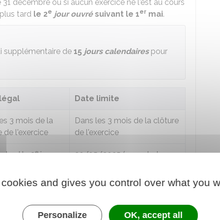
s le 31 décembre ou si aucun exercice ne l'est au cours
e
er
 plus tard
le 2
jour ouvré
suivant le 1
mai
.
lai supplémentaire de
15
jours calendaires
pour
légal
Date limite
es 3 mois de la
Dans les 3 mois de la clôture
e de l'exercice
de l'exercice
e
s tard le 2
jour
20/05/2025 (compte tenu
er
suivant le 1
mai
du délai de 15 jours supp.)
 cookies and gives you control over what you w
e
s tard le 2
jour
20/05/2025 (compte tenu
er
suivant le 1
mai
du délai de 15 jours supp.)
Personalize
OK, accept all