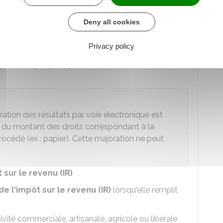
tat et documents annexes
Deny all cookies
e dressent pas de bilan au cours de leur première
re de déclaration provisoire
. Elles sont
Privacy policy
oulée depuis le début de leur activité jusqu'à la
 plus tard, jusqu'au 31 décembre de l'année suivant
ration des résultats par voie électronique est
du montant des droits correspondant à la
océdé (ex : papier). Cette majoration ne peut
 sur le revenu (IR)
e l'impôt sur le revenu (IR)
lorsqu'elle remplit
tivité commerciale, artisanale, agricole ou libérale