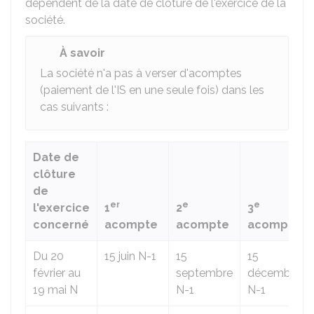
dépendent de la date de clôture de l'exercice de la
société.
À savoir
La société n'a pas à verser d'acomptes
(paiement de l'IS en une seule fois) dans les
cas suivants :
Date de
clôture
de
er
e
e
l'exercice
1
2
3
concerné
acompte
acompte
acompte
Du 20
15 juin N-1
15
15
février au
septembre
décembre
19 mai N
N-1
N-1