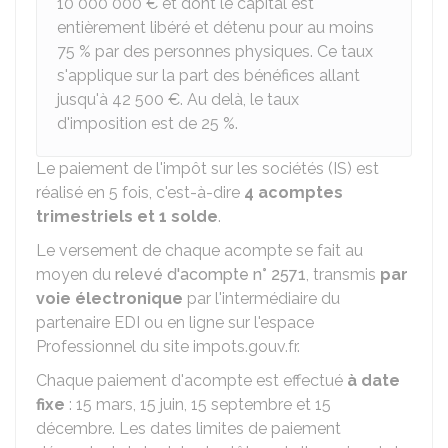
10 000 000 €
et dont le capital est
entièrement libéré et détenu pour au moins
75 %
par des personnes physiques. Ce taux
s'applique sur la part des bénéfices allant
jusqu'à
42 500 €
. Au delà, le taux
d'imposition est de
25 %
.
Le paiement de l'impôt sur les sociétés (IS) est
réalisé en 5 fois, c'est-à-dire
4 acomptes
trimestriels et 1 solde
.
Le versement de chaque acompte se fait au
moyen du
relevé d'acompte n° 2571
, transmis
par
voie électronique
par l'intermédiaire du
partenaire EDI ou en ligne sur l'espace
Professionnel du site impots.gouv.fr.
Chaque paiement d'acompte est effectué
à date
fixe
: 15 mars, 15 juin, 15 septembre et 15
décembre. Les dates limites de paiement