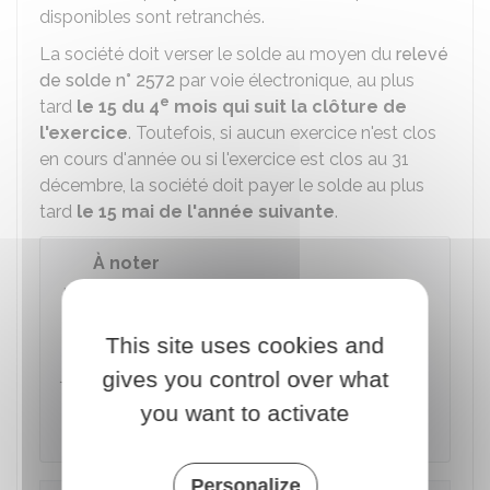
disponibles sont retranchés.
La société doit verser le solde au moyen du
relevé
de solde n° 2572
par voie électronique, au plus
e
tard
le 15 du 4
mois qui suit la clôture de
l'exercice
. Toutefois, si aucun exercice n'est clos
en cours d'année ou si l'exercice est clos au 31
décembre, la société doit payer le solde au plus
tard
le 15 mai de l'année suivante
.
À noter
Lorsque le paiement de l'IS fait apparaître un
excédent de versement,
cet excédent est
This site uses cookies and
remboursé d'office
à la société dans les 30
jours à compter du dépôt du relevé de solde.
gives you control over what
L'excédent peut également être imputé sur le
you want to activate
premier acompte de l'exercice suivant.
Personalize