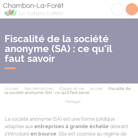
Chambon-la-Fôret
Acc
Fiscalité de la société
anonyme (SA) : ce qu'il
faut savoir
Accueil
Mes démarches
Étapes de vie
Je crée
Fiscalité de
la société anonyme (SA) : ce qu'il faut savoir
Partager
Partager sur Facebook
Partager sur X - Twit
Partager sur
Par
La société anonyme (SA) est une forme juridique
adaptée aux
entreprises à grande échelle
désirant
s'introduire
en bourse
. Elle est soumise au régime de