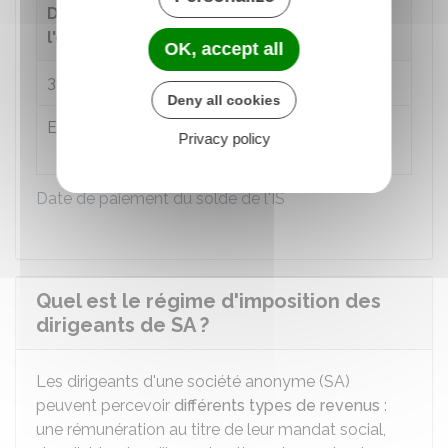
Date de clôture de
l'exercice concerné
Solde
OK, accept all
31 décembre N-1
15 mai N
Deny all cookies
e
En cours d'année N
Le 15 du 4
mois
Privacy policy
suivant la clôture
Date de paiement du solde de l'IS
Quel est le régime d'imposition des
dirigeants de SA ?
Les dirigeants d'une société anonyme (SA)
peuvent percevoir
différents types de revenus
:
une rémunération au titre de leur mandat social,