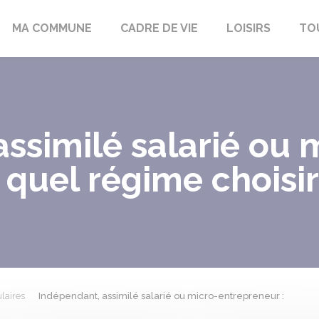
bon-la-Fôret
MA COMMUNE
CADRE DE VIE
LOISIRS
TO
ssimilé salarié ou 
 quel régime choisir
laires
Indépendant, assimilé salarié ou micro-entrepreneur :