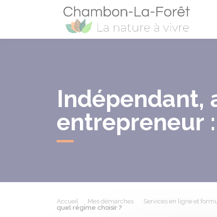
Cham
Indépendant, a
entrepreneur :
Accueil
Mes démarches
Services en ligne et formu
quel régime choisir ?