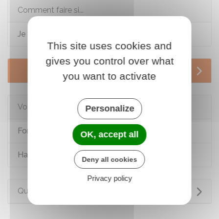
Comment faire si...
Je suis en situation de handicap
This site uses cookies and
gives you control over what
Services en ligne et formulaires
you want to activate
Voir aussi
Personalize
Formation des personnes handicapées
OK, accept all
Handicap : allocations (AAH, AEEH) et aides
Deny all cookies
Privacy policy
Questions ? Réponses !