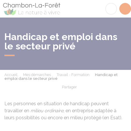
Chambon-la-Fôret
Acc
Handicap et emploi dans
le secteur privé
Accueil
Mes démarches
Travail - Formation
Handicap et
emploi dans le secteur privé
Partager
Partager sur Facebook
Partager sur X - Twit
Partager sur
Par
Les personnes en situation de handicap peuvent
travailler en
milieu ordinaire
, en entreprise adaptée à
leurs possibilités ou encore en milieu protégé (en Ésat).