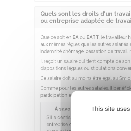
Quels sont les droits d'un trav
ou entreprise adaptée de travai
Que ce soit en
EA
ou
EATT
, le travailleur
aux mêmes règles que les autres salariés e
indemnité chômage, cessation de travail, re
Il reçoit un salaire qui tient compte de so
dispositions légales ou stipulations conve
Ce salaire doit au moins être égal au Smic
Comme pour les autres salariés, il bénéfic
participation et à l'épargne salariale
.
This site uses
À savoir
S'il a démissionné de l'entreprise dans 
entreprise ordinaire et qu'il souhaite réi