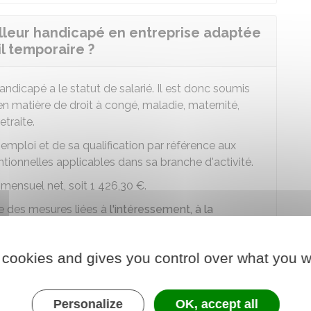
ailleur handicapé en entreprise adaptée
l temporaire ?
 handicapé a le statut de salarié. Il est donc soumis
n matière de droit à congé, maladie, maternité,
traite.
n emploi et de sa qualification par référence aux
ntionnelles applicables dans sa branche d'activité.
 mensuel net, soit
1 426,30 €
.
ie des mesures liées à
l'intéressement, à la
 cookies and gives you control over what you w
laquelle il était embauché pour aller vers une
ntégrer l'entreprise adaptée, il peut bénéficier
Personalize
OK, accept all