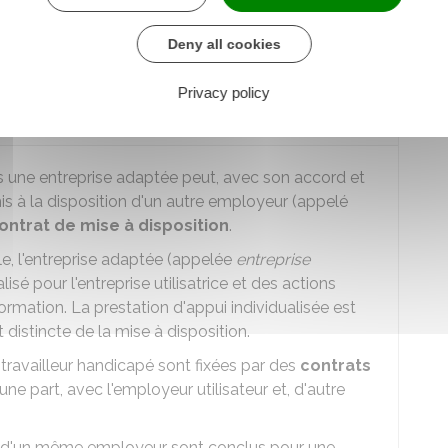
Deny all cookies
Privacy policy
 être mis à disposition d'une autre
ns une entreprise adaptée peut, avec son accord et
s à la disposition d'un autre employeur (appelé
ontrat de mise à disposition
.
le, l'entreprise adaptée (appelée
entreprise
isé pour l'entreprise utilisatrice et des actions
mation. La prestation d'appui individualisée est
t distincte de la mise à disposition.
 travailleur handicapé sont fixées par des
contrats
ne part, avec l'employeur utilisateur et, d'autre
ès d'un même employeur sont conclus pour une