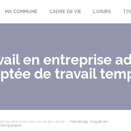
bon-la-Fôret
MA COMMUNE
CADRE DE VIE
LOISIRS
TO
vail en entreprise a
ptée de travail tem
dicap et emploi dans le secteur privé
Handicap : travail en
l temporaire