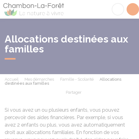
Chambon-la-Fôret
Acc
Allocations destinées aux
familles
Accueil
Mes démarches
Famille - Scolarité
Allocations
destinées aux familles
Partager
Partager sur Facebook
Partager sur X - Twit
Partager sur
Par
Si vous avez un ou plusieurs enfants, vous pouvez
percevoir des aides financières. Par exemple, si vous
avez 2 enfants ou plus, vous avez automatiquement
droit aux allocations familiales. En fonction de vos