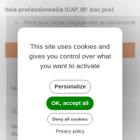
Voie professionnelle (CAP, BP, bac pro)
Prime pour l'achat d'équipement de l'élève inscrit
dans la voie professionnelle
This site uses cookies and
Services en ligne et formulaires
gives you control over what
you want to activate
Demande de bourse de collège
Demande de bourse nationale d'études du
Personalize
second degré (enseignement agricole)
OK, accept all
Questions ? Réponses !
Deny all cookies
Quelles sont les aides pour financer la scolarité
Privacy policy
d'un élève ?