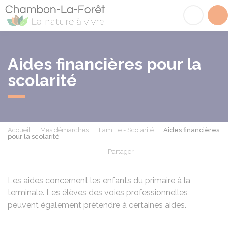
Chambon-la-Fôret
Acc
Aides financières pour la
scolarité
Accueil
Mes démarches
Famille - Scolarité
Aides financières
pour la scolarité
Partager
Partager sur Facebook
Partager sur X - Twit
Partager sur
Par
Les aides concernent les enfants du primaire à la
terminale. Les élèves des voies professionnelles
peuvent également prétendre à certaines aides.