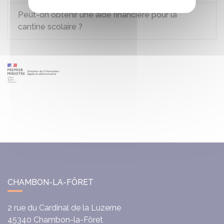
Peut-on obtenir une aide financière pour la
cantine scolaire ?
CHAMBON-LA-FÔRET
2 rue du Cardinal de la Luzerne
45340
Chambon-la-Fôret