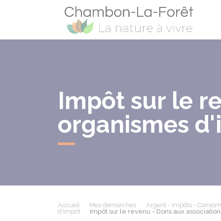
Cham
Impôt sur le r
organismes d'i
Accueil
Mes démarches
Argent - Impôts - Conso
d'impôt
Impôt sur le revenu - Dons aux associatio