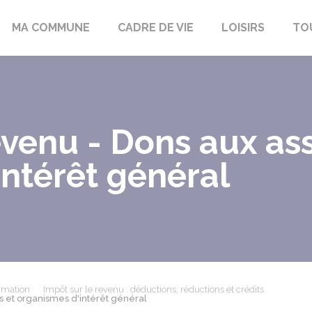
bon-la-Fôret
MA COMMUNE
CADRE DE VIE
LOISIRS
TO
evenu - Dons aux ass
ntérêt général
mmation
Impôt sur le revenu : déductions, réductions et crédits
ns et organismes d'intérêt général