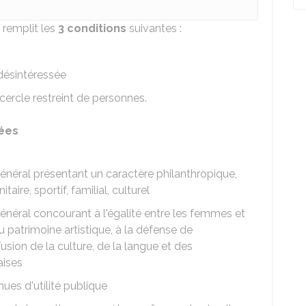
 remplit les
3 conditions
suivantes :
 désintéressée
 cercle restreint de personnes.
ées
néral présentant un caractère philanthropique,
taire, sportif, familial, culturel
néral concourant à l'égalité entre les femmes et
 patrimoine artistique, à la défense de
fusion de la culture, de la langue et des
aises
ues d'utilité publique