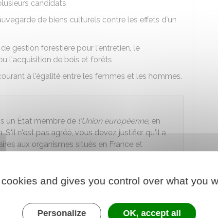
plusieurs candidats
uvegarde de biens culturels contre les effets d'un
gestion forestière pour l'entretien, le
u l'acquisition de bois et forêts
ourant à l'égalité entre les femmes et les hommes.
ans un État membre de
l'Union européenne
, en
S'il n'est pas agréé, vous devez justifier qu'il a
laires aux organismes situés en France et
 cookies and gives you control over what you w
s formes suivantes
:
Personalize
OK, accept all