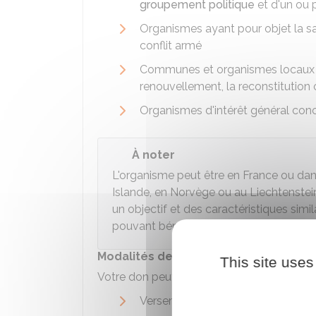
groupement politique
et d'un ou 
Organismes ayant pour objet la sa
conflit armé
Communes et organismes locaux de 
renouvellement, la reconstitution o
Organismes d'intérêt général conc
À noter
L'organisme peut être en France ou d
Islande, en Norvège ou au Liechtenstein. 
un objectif et des caractéristiques simi
pouvant bénéficier du dispositif.
Modalités de don
This site uses
Votre don peut être réalisé sous
l'une de
Versement de somme d'argent