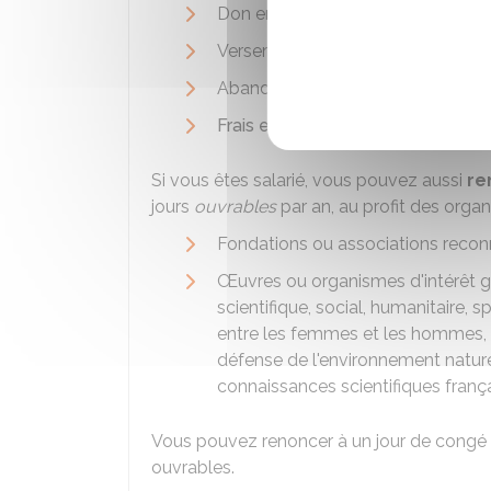
Don en nature (une œuvre d'art p
Versement de cotisations
Abandon de revenus ou de produit
Frais engagés dans le cadre d'un
Si vous êtes salarié, vous pouvez aussi
re
jours
ouvrables
par an, au profit des organ
Fondations ou associations reconn
Œuvres ou organismes d'intérêt gé
scientifique, social, humanitaire, sp
entre les femmes et les hommes, à 
défense de l'environnement naturel 
connaissances scientifiques frança
Vous pouvez renoncer à un jour de congé
ouvrables.