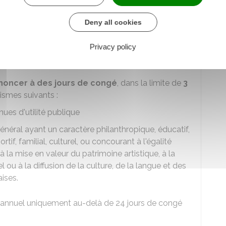
ar exemple)
Deny all cookies
s (abandon de droits d'auteur par exemple)
Privacy policy
e activité bénévole
.
noncer à des jours de congé
, dans la limite de
3
ismes suivants :
ues d'utilité publique
néral ayant un caractère philanthropique, éducatif,
ortif, familial, culturel, ou concourant à l'égalité
la mise en valeur du patrimoine artistique, à la
ou à la diffusion de la culture, de la langue et des
ises.
 annuel uniquement au-delà de 24 jours de congé