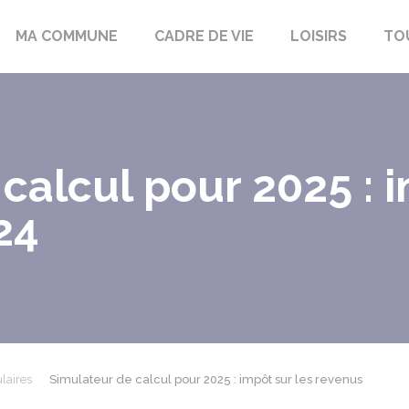
bon-la-Fôret
MA COMMUNE
CADRE DE VIE
LOISIRS
TO
calcul pour 2025 : i
24
laires
Simulateur de calcul pour 2025 : impôt sur les revenus