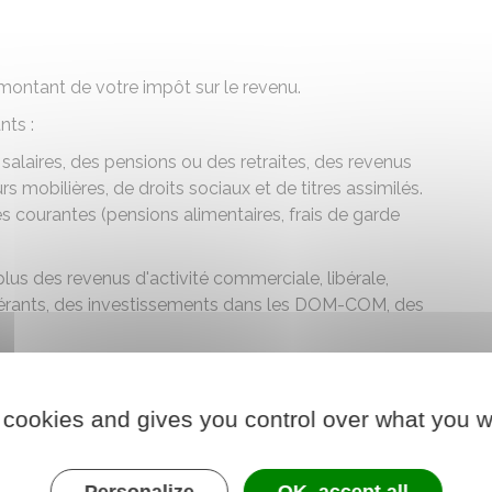
montant de votre impôt sur le revenu.
nts :
salaires, des pensions ou des retraites, des revenus
s mobilières, de droits sociaux et de titres assimilés.
 courantes (pensions alimentaires, frais de garde
lus des revenus d'activité commerciale, libérale,
 gérants, des investissements dans les DOM-COM, des
 cookies and gives you control over what you w
der au simulateur
Personalize
OK, accept all
re chargé des finances