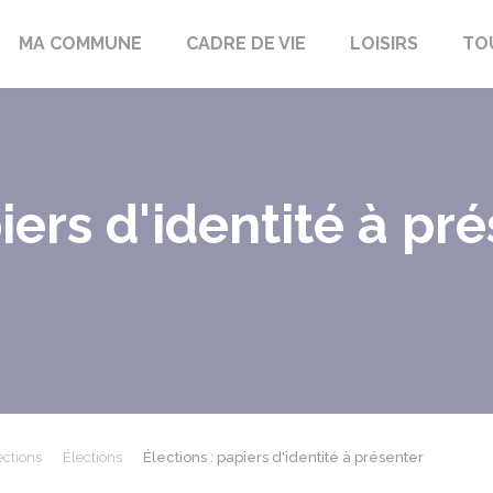
bon-la-Fôret
MA COMMUNE
CADRE DE VIE
LOISIRS
TO
iers d'identité à pr
ections
Élections
Élections : papiers d'identité à présenter