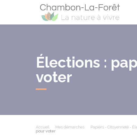
Cham
Élections : pap
voter
Accueil
Mes démarches
Papiers - Citoyenneté - Él
pour voter