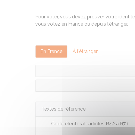
Pour voter, vous devez prouver votre identit
vous votez en France ou depuis l'étranger.
En France
À l'étranger
Textes de référence
Code électoral : articles R42 à R71