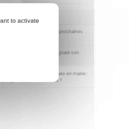
Questions ? Réponses !
ant to activate
Quelles sont les dates des prochaines
élections ?
Peut-on voter sans avoir signalé son
déménagement ?
S'inscrire sur la liste électorale en mairie :
quel justificatif de domicile ?