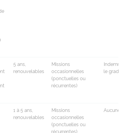
de
n
5 ans,
Missions
Indemnité se
nt
renouvelables
occasionnelles
le grade
(ponctuelles ou
nt
récurrentes)
1 à 5 ans,
Missions
Aucune
renouvelables
occasionnelles
(ponctuelles ou
récurrentes)