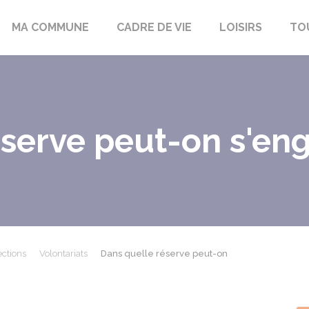
bon-la-Fôret
MA COMMUNE
CADRE DE VIE
LOISIRS
TO
éserve peut-on s'en
ections
Volontariats
Dans quelle réserve peut-on