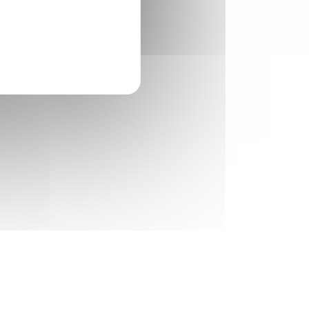
Services
publics,
collectivités ou
associations à
but non lucratif
a
Établissement
de préparation
es
et de réponse
aux urgences
s
sanitaires
ur
tés