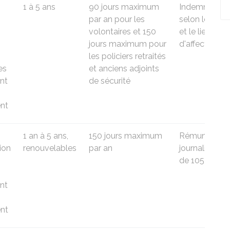
1 à 5 ans
90 jours maximum
Indemnisatio
par an pour les
selon le grad
volontaires et 150
et le lieu
jours maximum pour
d'affectation
les policiers retraités
es
et anciens adjoints
nt
de sécurité
nt
1 an à 5 ans,
150 jours maximum
Rémunératio
ion
renouvelables
par an
journalière br
de
105 €
nt
nt