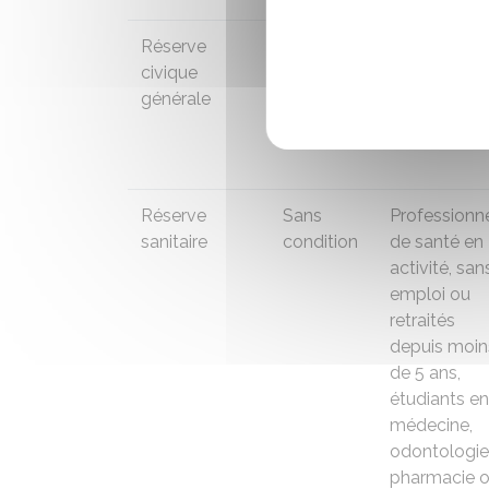
Réserve
À partir
Pas de profil
civique
de 16 ans
spécifique
générale
Réserve
Sans
Professionn
sanitaire
condition
de santé en
activité, san
emploi ou
retraités
depuis moin
de 5 ans,
étudiants en
médecine,
odontologie
pharmacie 