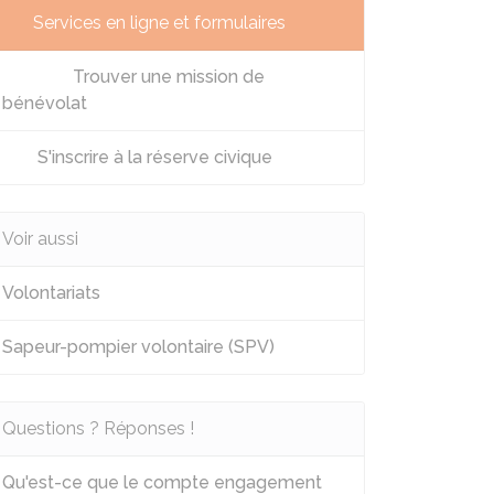
Services en ligne et formulaires
Trouver une mission de
bénévolat
S'inscrire à la réserve civique
Voir aussi
on
Organisme
Volontariats
e
Armées et
Sapeur-pompier volontaire (SPV)
gendarmerie
nationale
Questions ? Réponses !
Qu'est-ce que le compte engagement