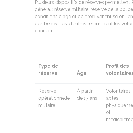
Plusieurs dispositifs de réserves permettent à 
général : réserve militaire, réserve de la polic
conditions d'âge et de profil varient selon l
des bénévoles, d'autres rémunèrent les volon
connaître.
Type de
Profil des
réserve
Âge
volontaire
Réserve
À partir
Volontaires
opérationnelle
de 17 ans
aptes
militaire
physiqueme
et
médicaleme