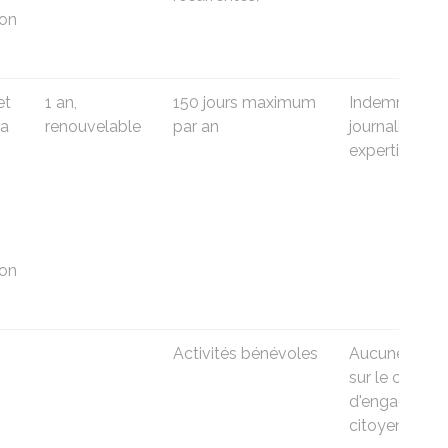
on
et
1 an,
150 jours maximum
Indemnité
la
renouvelable
par an
journalière se
expertise
on
Activités bénévoles
Aucune (droi
sur le compt
d'engagemen
citoyen)