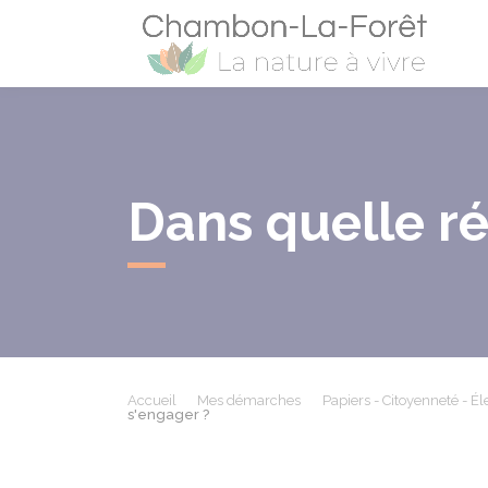
Cham
Dans quelle r
Accueil
Mes démarches
Papiers - Citoyenneté - Él
s'engager ?