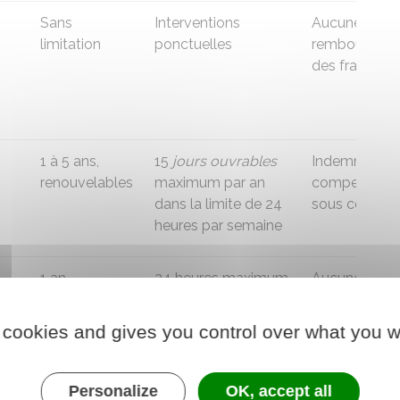
Sans
Interventions
Aucune (pas 
limitation
ponctuelles
remboursem
des frais)
1 à 5 ans,
15
jours ouvrables
Indemnité
renouvelables
maximum par an
compensatric
dans la limite de 24
sous conditi
heures par semaine
1 an
24 heures maximum
Aucune
à
renouvelable
par semaine pour
e
des missions
 cookies and gives you control over what you w
ve
récurrentes ou plus
pour des missions
ponctuelles
Personalize
OK, accept all