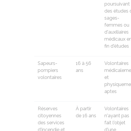
poursuivant
des études 
sages-
femmes ou
d'auxiliaires
médicaux e
fin d'études
Sapeurs-
16 à 56
Volontaires
pompiers
ans
médicaleme
volontaires
et
physiqueme
aptes
Réserves
À partir
Volontaires
citoyennes
de 16 ans
n'ayant pas
des services
fait l'objet
d'incendie et
d'une