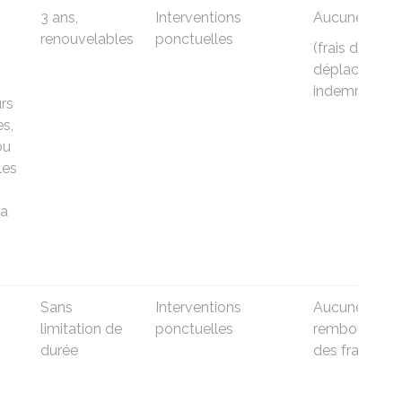
3 ans,
Interventions
Aucune
renouvelables
ponctuelles
(frais de
déplacement
indemnisés)
urs
s,
ou
les
la
Sans
Interventions
Aucune (pas 
limitation de
ponctuelles
remboursem
durée
des frais)