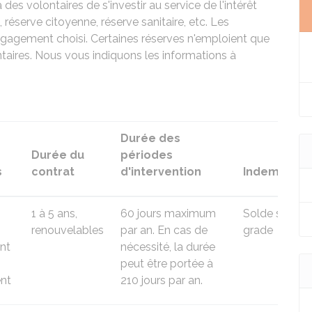
des volontaires de s'investir au service de l'intérêt
e, réserve citoyenne, réserve sanitaire, etc. Les
'engagement choisi. Certaines réserves n'emploient que
taires. Nous vous indiquons les informations à
Durée des
Durée du
périodes
s
contrat
d'intervention
Indemnisati
1 à 5 ans,
60 jours maximum
Solde selon l
renouvelables
par an. En cas de
grade
nt
nécessité, la durée
peut être portée à
nt
210 jours par an.