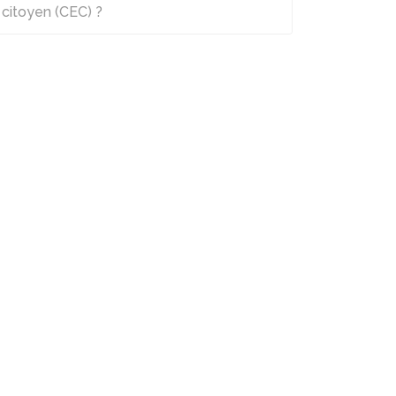
n
citoyen (CEC) ?
Police nationale
e
n
Administration
ute
pénitentiaire