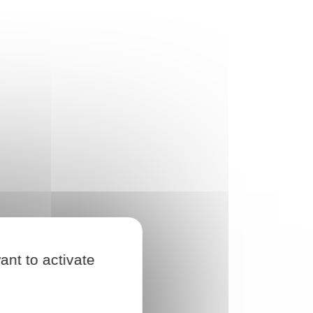
de
Administrations,
ent
organismes
publics et
associations
Mairie
e,
ons
Police nationale
ant to activate