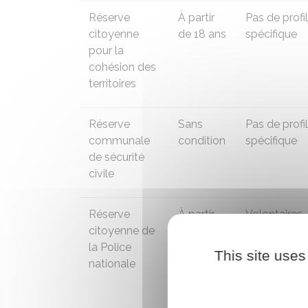
Réserve
À partir
Pas de profil
citoyenne
de 18 ans
spécifique
pour la
cohésion des
territoires
Réserve
Sans
Pas de profil
communale
condition
spécifique
de sécurité
civile
Réserve
À partir
Volontaires
citoyenne de
de 18 ans
satisfaisant 
la Police
une enquêt
This site uses
nationale
administrati