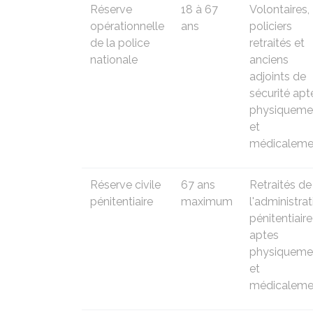
Réserve
18 à 67
Volontaires,
opérationnelle
ans
policiers
de la police
retraités et
nationale
anciens
adjoints de
sécurité apt
physiqueme
et
médicaleme
Réserve civile
67 ans
Retraités de
pénitentiaire
maximum
l'administrat
pénitentiaire
aptes
physiqueme
et
médicaleme