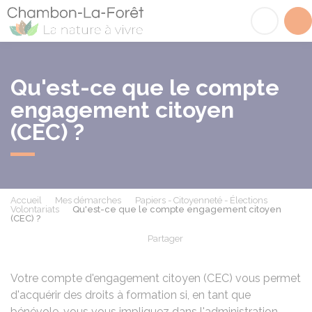
Chambon-la-Fôret
Acc
Qu'est-ce que le compte
engagement citoyen
(CEC) ?
Accueil
Mes démarches
Papiers - Citoyenneté - Élections
Volontariats
Qu'est-ce que le compte engagement citoyen
(CEC) ?
Partager
Partager sur Facebook
Partager sur X - Twit
Partager sur
Par
Votre compte d'engagement citoyen (CEC) vous permet
d'acquérir des droits à formation si, en tant que
bénévole, vous vous impliquez dans l'administration