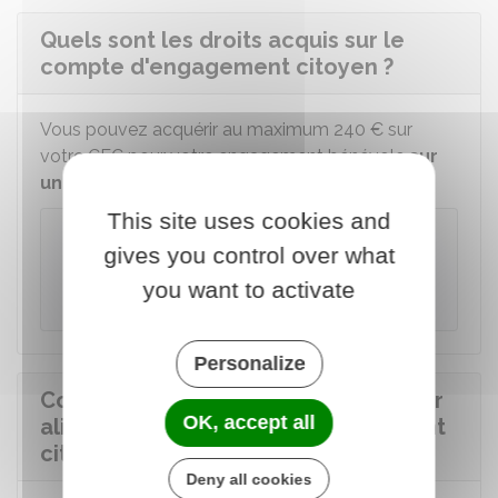
Quels sont les droits acquis sur le
compte d'engagement citoyen ?
Vous pouvez acquérir au maximum
240 €
sur
votre CEC pour votre engagement bénévole
sur
une même année civile
.
This site uses cookies and
À savoir
gives you control over what
Le montant des droits acquis sur le CEC est
you want to activate
limité à
720 €
.
Personalize
Comment déclarer ses activités pour
OK, accept all
alimenter son compte d'engagement
citoyen ?
Deny all cookies