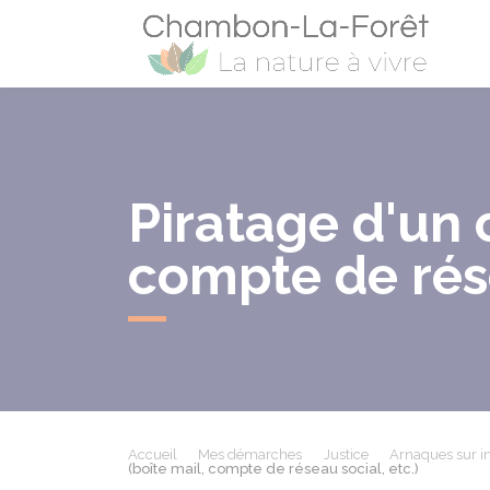
Cham
Piratage d'un 
compte de rése
Accueil
Mes démarches
Justice
Arnaques sur in
(boîte mail, compte de réseau social, etc.)