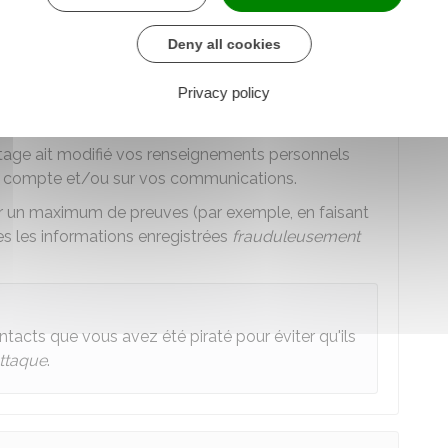
SMS
ou par courriel.
e
Deny all cookies
pte d'utilisateur, vous devez vérifier que toutes
Privacy policy
s lors de votre inscription (nom, prénom, adresse
tes.
iratage ait modifié vos renseignements personnels
tre compte et/ou sur vos communications.
r un maximum de preuves (par exemple, en faisant
es les informations enregistrées
frauduleusement
acts que vous avez été piraté pour éviter qu'ils
ttaque
.