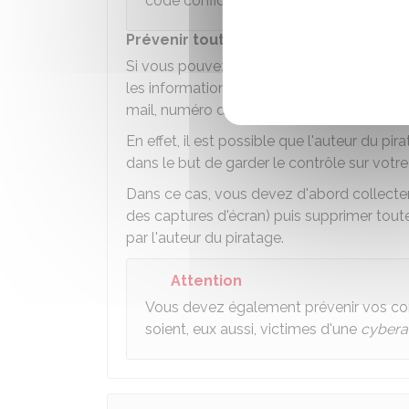
code confidentiel supplémentaire par
Prévenir toute nouvelle cyberattaqu
Si vous pouvez vous connecter à votre com
les informations que vous avez renseignée
mail, numéro de téléphone, etc.) sont exac
En effet, il est possible que l'auteur du p
dans le but de garder le contrôle sur vo
Dans ce cas, vous devez d'abord collecte
des captures d'écran) puis supprimer tout
par l'auteur du piratage.
Attention
Vous devez également prévenir vos cont
soient, eux aussi, victimes d'une
cybera