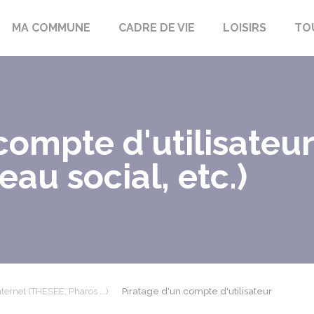
bon-la-Fôret
MA COMMUNE
CADRE DE VIE
LOISIRS
TO
compte d'utilisateur
au social, etc.)
ternet (THESEE, Pharos ...)
Piratage d'un compte d'utilisateur