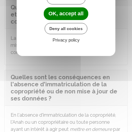
Quel est le coût de l'immatriculation
OK, accept all
et mises à jour des données de la
copropriété ?
Deny all cookies
La démarche d'inscription de la copropriété et la
Privacy policy
mise à jour annuelle des informations la
concernant auprès du registre sont
gratuites
.
Quelles sont les conséquences en
l'absence d'immatriculation de la
copropriété ou de non mise à jour de
ses données ?
En l'absence d'immatriculation de la copropriété,
l'Anah ou un copropriétaire ou toute personne
ayant un intérêt à agir peut
mettre en demeure
par