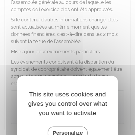
l'assemblée générale au cours de laquelle les
comptes de l'exercice clos ont été approuvés.
Si le contenu d'autres informations change, elles
sont actualisées au même moment que les
données financières, c'est-à-dire dans les 2 mois
suivant la tenue de l'assemblée.
Mise à jour pour événements particuliers
Les événements conduisant à la disparition du
syndicat de copropriétaire doivent également être
actualisés par le syndic ou l'administrateur ou
mandataire ad hoc.
This site uses cookies and
Exemple
gives you control over what
Division d'un immeuble entraînant la création
you want to activate
d'un
syndicat secondaire
.
Personalize