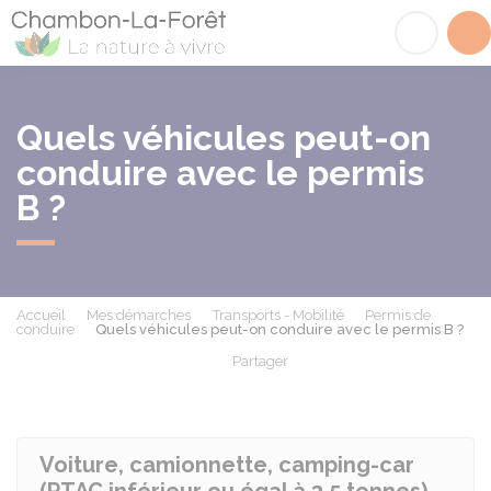
Chambon-la-Fôret
Acc
Quels véhicules peut-on
conduire avec le permis
B ?
Accueil
Mes démarches
Transports - Mobilité
Permis de
conduire
Quels véhicules peut-on conduire avec le permis B ?
Partager
Partager sur Facebook
Partager sur X - Twit
Partager sur
Par
Voiture, camionnette, camping-car