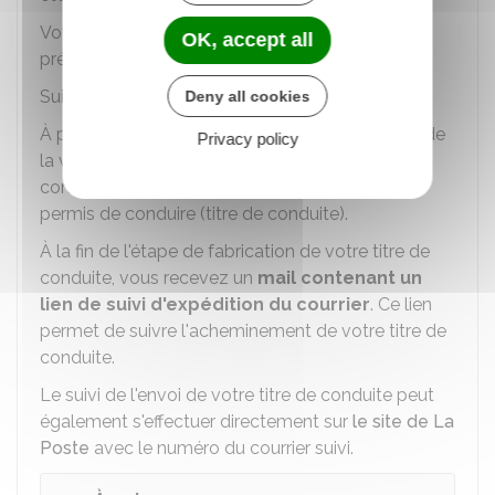
Votre boite aux lettres doit présenter le nom et
OK, accept all
prénom de la personne qui reçoit le courrier.
Suivi de l'envoi du permis de conduire
Deny all cookies
À partir de la réception du SMS vous informant de
Privacy policy
la validation de votre demande en ligne, il faut
compter
environ 15 jours
pour recevoir votre
permis de conduire (titre de conduite).
À la fin de l'étape de fabrication de votre titre de
conduite, vous recevez un
mail contenant un
lien de suivi d'expédition du courrier
. Ce lien
permet de suivre l'acheminement de votre titre de
conduite.
Le suivi de l'envoi de votre titre de conduite peut
également s'effectuer directement sur
le site de La
Poste
avec le numéro du courrier suivi.