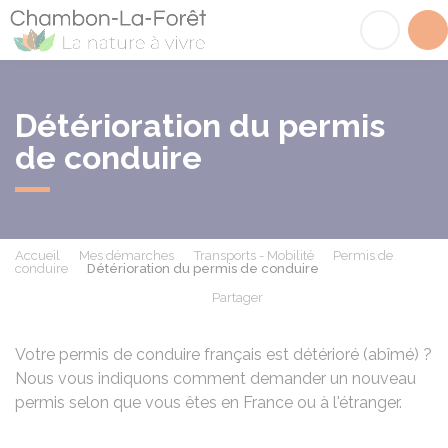
Chambon-la-Fôret
Acc
Détérioration du permis
de conduire
Accueil
Mes démarches
Transports - Mobilité
Permis de
conduire
Détérioration du permis de conduire
Partager
Partager sur Facebook
Partager sur X - Twit
Partager sur
Par
Votre permis de conduire français est détérioré (abîmé) ?
Nous vous indiquons comment demander un nouveau
permis selon que vous êtes en France ou à l'étranger.