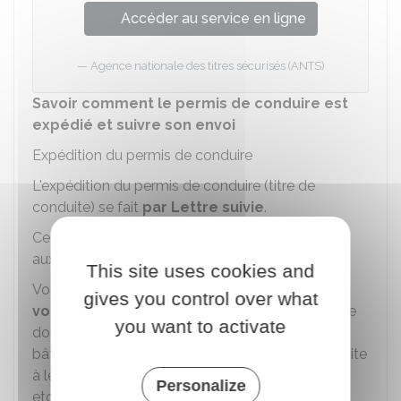
Accéder au service en ligne
Agence nationale des titres sécurisés (ANTS)
Savoir comment le permis de conduire est
expédié et suivre son envoi
Expédition du permis de conduire
L'expédition du permis de conduire (titre de
conduite) se fait
par Lettre suivie
.
Ce type d'envoi
traçable
, avec remise en boîte
aux lettres, est différent d'un courrier classique.
This site uses cookies and
Vous devez
faire attention à l'adresse que
gives you control over what
vous fournissez
dans la procédure en ligne. Elle
you want to activate
doit être la plus complète possible (numéro de
bâtiment, numéro d'appartement, numéro de boite
à lettres, étage, couloir, escalier, " résidant chez ",
Personalize
etc.).