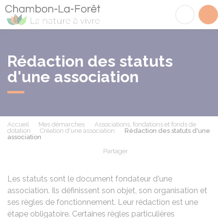
Chambon-la-Fôret
Acc
Rédaction des statuts
d'une association
Accueil
Mes démarches
Associations, fondations et fonds de
dotation
Création d'une association
Rédaction des statuts d'une
association
Partager
Partager sur Facebook
Partager sur X - Twit
Partager sur
Par
Les statuts sont le document fondateur d'une
association. Ils définissent son objet, son organisation et
ses règles de fonctionnement. Leur rédaction est une
étape obligatoire. Certaines règles particulières