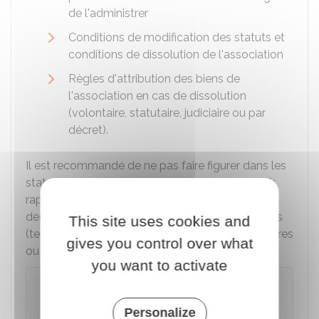
de l'administrer
Conditions de modification des statuts et
conditions de dissolution de l'association
Règles d'attribution des biens de
l'association en cas de dissolution
(volontaire, statutaire, judiciaire ou par
décret).
Il est recommandé de ne pas faire figurer dans les
statuts des informations qui risquent de devenir
rapidement obsolètes. Par exemple, le montant
des cotisations ou des informations personnelles
This site uses cookies and
(telles que les nom, prénom, adresse des membres
gives you control over what
ou l'état civil des fondateurs).
you want to activate
Attention
Les statuts initiaux peuvent affirmer que
Personalize