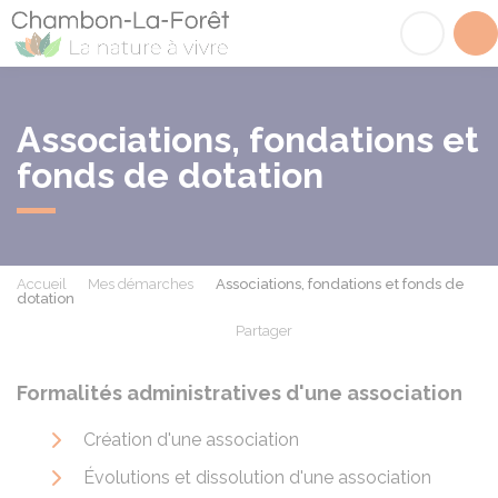
Chambon-la-Fôret
Acc
Associations, fondations et
fonds de dotation
Accueil
Mes démarches
Associations, fondations et fonds de
dotation
Partager
Partager sur Facebook
Partager sur X - Twit
Partager sur
Par
Formalités administratives d'une association
Création d'une association
Évolutions et dissolution d'une association