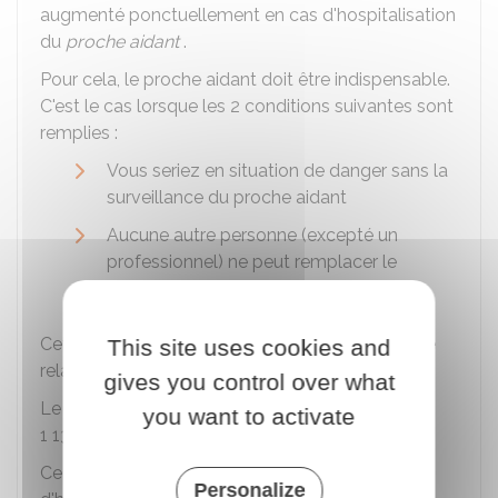
augmenté ponctuellement en cas d'hospitalisation
du
proche aidant
.
Pour cela, le proche aidant doit être indispensable.
C'est le cas lorsque les 2 conditions suivantes sont
remplies :
Vous seriez en situation de danger sans la
surveillance du proche aidant
Aucune autre personne (excepté un
professionnel) ne peut remplacer le
proche aidant
Cette majoration sert à financer des solutions de
This site uses cookies and
relais (aide à domicile, accueil temporaire...).
gives you control over what
Le montant maximum de la majoration est de
you want to activate
1 139,94 €
par hospitalisation.
Ce montant doit être utilisé durant la période
Personalize