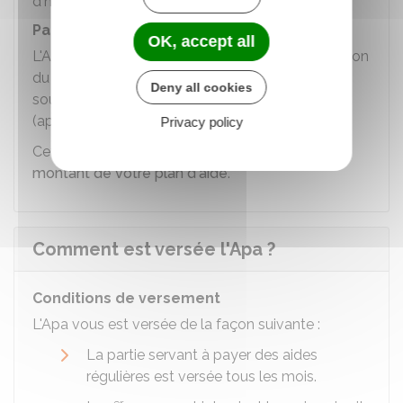
d'hospitalisation concernée.
Participation financière du bénéficiaire
OK, accept all
L'Apa à domicile est égal au montant de la fraction
du plan d'aide que vous utilisez, auquel on
Deny all cookies
soustrait une somme restant à votre charge
(appelée aussi votre
participation financière
).
Privacy policy
Cette somme dépend de
vos revenus et du
montant de votre plan d'aide
.
Comment est versée l'Apa ?
Conditions de versement
L'Apa vous est versée de la façon suivante :
La partie servant à payer des aides
régulières est versée tous les mois.