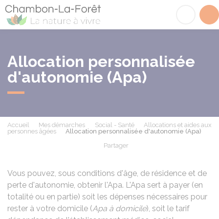
Chambon-la-Fôret
Acc
Allocation personnalisée
d'autonomie (Apa)
Accueil
Mes démarches
Social - Santé
Allocations et aides aux
personnes âgées
Allocation personnalisée d'autonomie (Apa)
Partager
Partager sur Facebook
Partager sur X - Twit
Partager sur
Par
Vous pouvez, sous conditions d'âge, de résidence et de
perte d'autonomie, obtenir l'
Apa
. L'Apa sert à payer (en
totalité ou en partie) soit les dépenses nécessaires pour
rester à votre domicile (
Apa à domicile
), soit le tarif