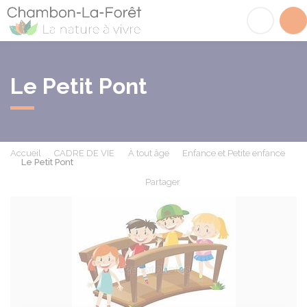
Chambon-la-Fôret
Acc
Le Petit Pont
Accueil
CADRE DE VIE
À tout âge
Enfance et Petite enfance
Le Petit Pont
Partager
Partager sur Facebook
Partager sur X - Twit
Partager sur
Par