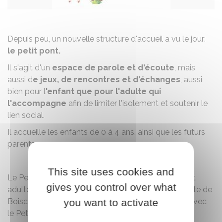
Depuis peu, un nouvelle structure d'accueil a vu le jour:
le petit pont.
Il s'agit d'un
espace de parole et d'écoute
, mais
aussi d
e jeux, de rencontres et d'échanges
, aussi
bien pour l
'enfant que pour l'adulte qui
l'accompagne
afin de limiter l'isolement et soutenir le
lien social.
Il accueille les enfants de 0 à 4 ans, ainsi que les futurs
parents.
This site uses cookies and
Le Petit Pont accueille sans rendez-vous enfants et
gives you control over what
adultes dans les locaux de la halte garderie itinérante de
Boiscommun, un vendredi sur deux en alternance avec
you want to activate
le Petit Pont de Puiseaux