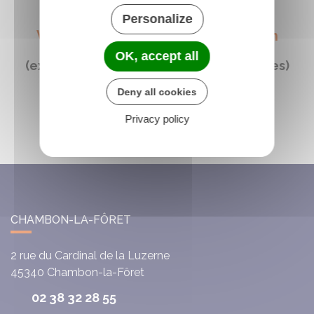
Personalize
Vendredi (1 sur deux) de 9h30 à 12h
OK, accept all
(excepté pendant les vacances scolaires)
Deny all cookies
25 rue du Chesnoy à Boiscommun
Privacy policy
06.77.00.34.00
CHAMBON-LA-FÔRET
2 rue du Cardinal de la Luzerne
45340
Chambon-la-Fôret
02 38 32 28 55