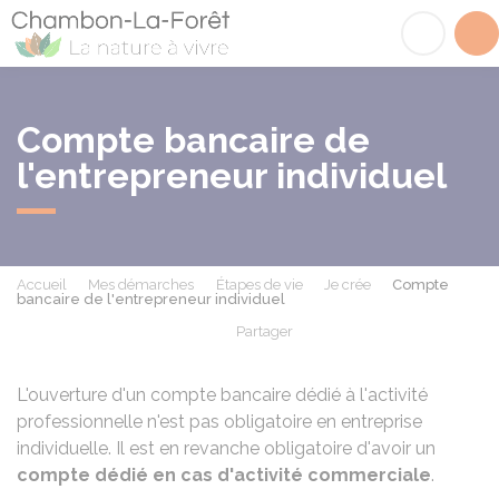
Chambon-la-Fôret
Acc
Compte bancaire de
l'entrepreneur individuel
Accueil
Mes démarches
Étapes de vie
Je crée
Compte
bancaire de l'entrepreneur individuel
Partager
Partager sur Facebook
Partager sur X - Twit
Partager sur
Par
L'ouverture d'un compte bancaire dédié à l'activité
professionnelle n'est pas obligatoire en entreprise
individuelle. Il est en revanche obligatoire d'avoir un
compte dédié en cas d'activité commerciale
.