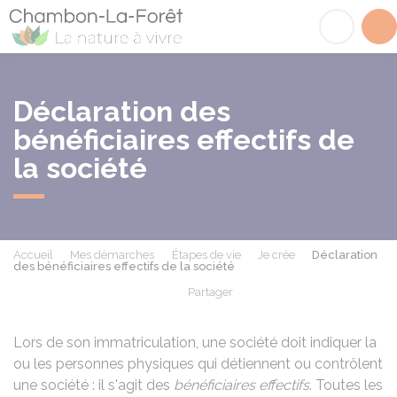
Chambon-la-Fôret
Acc
Déclaration des
bénéficiaires effectifs de
la société
Accueil
Mes démarches
Étapes de vie
Je crée
Déclaration
des bénéficiaires effectifs de la société
Partager
Partager sur Facebook
Partager sur X - Twit
Partager sur
Par
Lors de son immatriculation, une société doit indiquer la
ou les personnes physiques qui détiennent ou contrôlent
une société : il s'agit des
bénéficiaires effectifs
. Toutes les