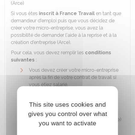
(Arce)
Si vous êtes
inscrit à France Travail
en tant que
demandeur d'emploi puis que vous décidez de
créer votre micro-entreprise, vous avez la
possibilité de demander l'aide à la reprise et à la
création d'entreprise (Arce).
Pour cela, vous devez remplir les
conditions
suivantes
:
Vous devez créer votre micro-entreprise
après la fin de votre contrat de travail si
vous étiez salarié.
Vous devez percevoir des allocations
d'aide au retour à l'emploi (ARE).
This site uses cookies and
Vous devez bénéficier de l'aide aux
gives you control over what
créateurs et repreneurs d'entreprise (Acre)
you want to activate
qui vous exonère totalement ou
partiellement des charges sociales