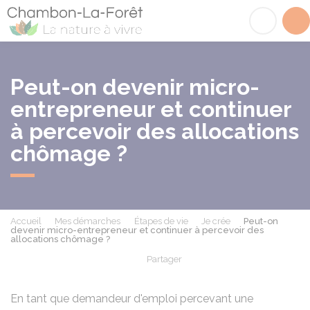
Chambon-la-Fôret
Acc
Peut-on devenir micro-
entrepreneur et continuer
à percevoir des allocations
chômage ?
Accueil
Mes démarches
Étapes de vie
Je crée
Peut-on
devenir micro-entrepreneur et continuer à percevoir des
allocations chômage ?
Partager
Partager sur Facebook
Partager sur X - Twit
Partager sur
Par
En tant que demandeur d'emploi percevant une