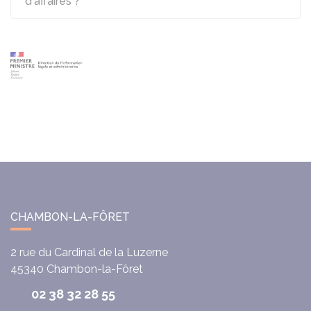
d'affaires ?
CHAMBON-LA-FÔRET
2 rue du Cardinal de la Luzerne
45340
Chambon-la-Fôret
02 38 32 28 55