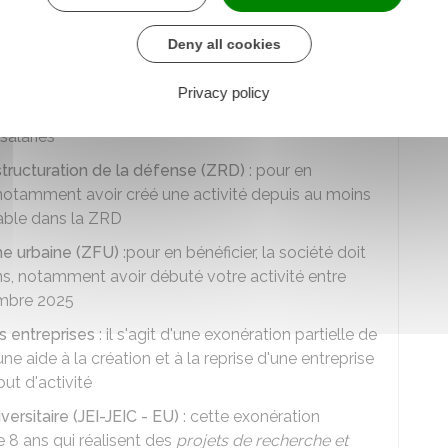
27 et ne pas avoir effectué de licenciement
erniers mois
Deny all cookies
 de revitalisation rurale (ZRR) ou zone France
FRR)
: pour bénéficier de cette exonération, la société
Privacy policy
moins un établissement situé dans une ZRR ou
salariés
structuration de la défense (ZRD)
: pour en
t notamment avoir créé une activité depuis au moins
lable dans la ZRD
he urbaine (ZFU)
:pour en bénéficier, la société doit
ons, notamment avoir débuté votre activité entre
embre 2025
s entreprises
: il s'agit d'une exonération partielle de
e aide à la création et à la reprise d'une entreprise
ut d'activité
ersitaire (JEI-JEIC - EU)
: cette exonération
 8 ans qui réalisent des
projets de recherche et