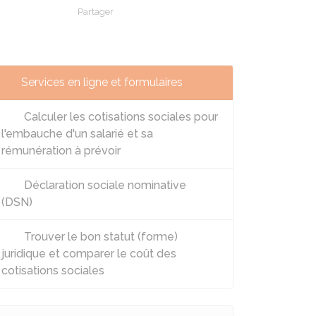
Partager
Partager sur Facebook
Partager sur X - Twitter
Partager sur Linkedin
Partager par em
Services en ligne et formulaires
Calculer les cotisations sociales pour
l'embauche d'un salarié et sa
rémunération à prévoir
Déclaration sociale nominative
(DSN)
Trouver le bon statut (forme)
juridique et comparer le coût des
cotisations sociales