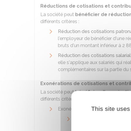
Réductions de cotisations et contribu
La société peut
bénéficier de réductio
différents critères :
Réduction des cotisations patrona
l'employeur de bénéficier d'une ré
bruts d'un montant inférieur à
2 8
Réduction des cotisations salaria
elle s'applique aux salariés qui r
complémentaires sur la partie du s
Exonérations de cotisations et contri
La société peut
bénéficier d'exonérati
différents critères :
This site uses
Exonérations accordées en raison de
Entreprise située dans un
bénéficier, la société doi