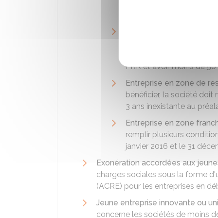
2007 et le 31 décembre 20
économique dans les 12 d
Entreprise située en zone
ruralités revitalisations (
doit notamment avoir au 
FRR et avoir moins de 50 
Entreprise en zone de re
bénéficier, la société doi
3 ans inexistante au préa
Entreprise en zone franc
remplir plusieurs conditi
janvier 2016 et le 31 déc
Exonération accordées aux jeune
charges sociales sous la forme d'un
(ACRE) pour les entreprises en déb
Jeune entreprise innovante ou univ
concerne les sociétés de moins de