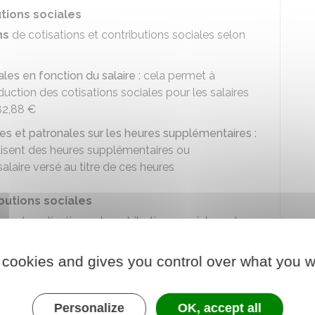
tions sociales
ns
de cotisations et contributions sociales selon
les en fonction du salaire
: cela permet à
duction des cotisations sociales pour les salaires
82,88 €
les et patronales sur les heures supplémentaires
:
éalisent des heures supplémentaires ou
alaire versé au titre de ces heures
butions sociales
ons
de cotisations et contributions sociales selon
 cookies and gives you control over what you w
 l'endroit où est située la société :
 bassin d'emploi à redynamiser (BER)
: pour en
t notamment être installée dans un BER entre janvier
Personalize
OK, accept all