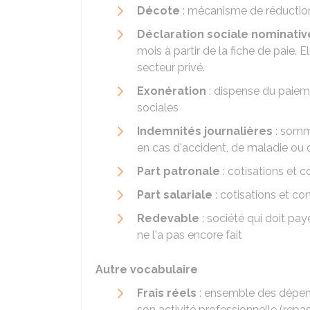
Décote
: mécanisme de réduction 
Déclaration sociale nominativ
mois à partir de la fiche de paie. 
secteur privé.
Exonération
: dispense du paieme
sociales
Indemnités journalières
: somm
en cas d'accident, de maladie ou 
Part patronale
: cotisations et 
Part salariale
: cotisations et co
Redevable
: société qui doit pay
ne l'a pas encore fait
Autre vocabulaire
Frais réels
: ensemble des dépens
son activité professionnelle (repas, 