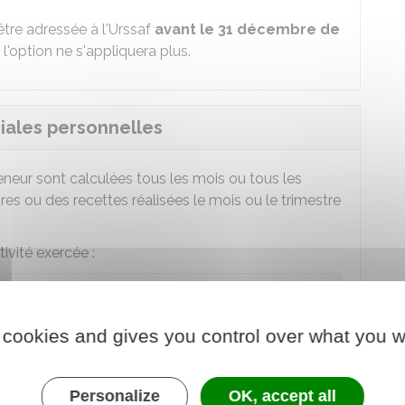
tre adressée à l'
Urssaf
avant le 31 décembre de
l'option ne s'appliquera plus.
ciales personnelles
eneur sont calculées tous les mois ou tous les
ires ou des recettes réalisées le mois ou le trimestre
tivité exercée :
ourniture de logement (sauf location d'habitation
ment meublé de tourisme)
 cookies and gives you control over what you w
ation d'habitation meublée
Personalize
OK, accept all
e logements meublés de tourisme