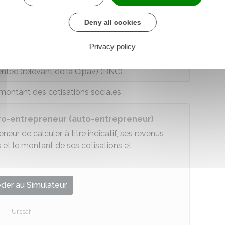
station de services (BIC)
Deny all cookies
ale non réglementée (BNC)
Privacy policy
entée (relevant de la Cipav) (BNC)
montant des cotisations sociales :
cro-entrepreneur (auto-entrepreneur)
ur de calculer, à titre indicatif, ses revenus
es et le montant de ses cotisations et
der au Simulateur
Urssaf