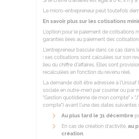
Si le chiffre d'affaires est égal à
0 €
, il n'y
Le micro-entrepreneur peut toutefois dema
En savoir plus sur les cotisations min
L'option pour le paiement de cotisations 
garanties liées au paiement des cotisations 
L'entrepreneur bascule dans ce cas dans 
: ses cotisations sont calculées sur son re
lieu du chiffre d'affaires. Elles sont provisio
recalculées en fonction du revenu réel.
La demande doit être adressée à l'
Urssaf
(
sociale en outre-mer) par courrier ou par 
"Gestion quotidienne de mon compte" > "J'
compte") avant l'une des dates suivantes se
Au plus tard le 31 décembre
po
En cas de création d'activité,
au p
création
.