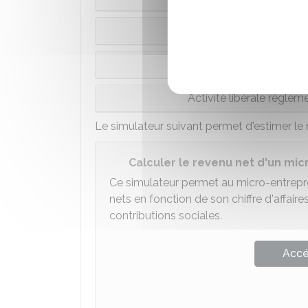
Activité de pre
Activité libér
Activité libérale réglem
Le simulateur suivant permet d'estimer le 
Calculer le revenu net d'un mi
Ce simulateur permet au micro-entreprene
nets en fonction de son chiffre d'affair
contributions sociales.
Accé