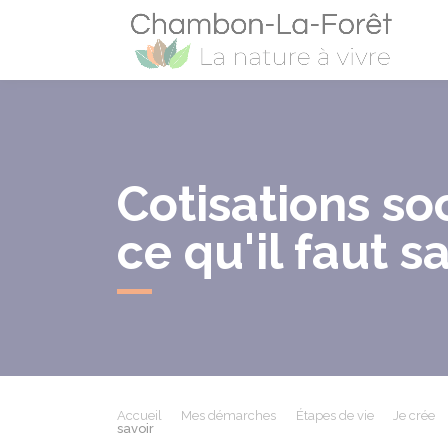
Cham
Cotisations so
ce qu'il faut s
Accueil
Mes démarches
Étapes de vie
Je crée
savoir