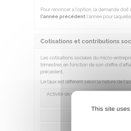
Pour renoncer à l'option, la demande doit ê
l'année précédent
l'année pour laquelle 
Cotisations et contributions so
Les cotisations sociales du micro-entrepr
trimestres en fonction de son chiffre d'affa
précédent.
Le taux est différent selon la nature de l'ac
Activité de vente de marchandises et f
meublée et loge
This site uses
Activité de loc
Activité de location d