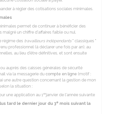
 a aucune cotisation sociale à payer.
nder à régler des cotisations sociales minimales.
imales
minimales permet de continuer à bénéficier des
malgré un chiffre d'affaires faible ou nul.
le régime des
travailleurs indépendants
" classiques "
venu professionnel (à déclarer une fois par an), au
nnelles, au lieu d'être définitives, et sont ensuite
ou auprès des caisses générales de sécurité
mail via la messagerie du
compte en ligne
(motif :
ai une autre question concernant la gestion de mon
lon la situation :
er
ur une application au 1
janvier de l'année suivante
e
lus tard le dernier jour du 3
mois suivant la