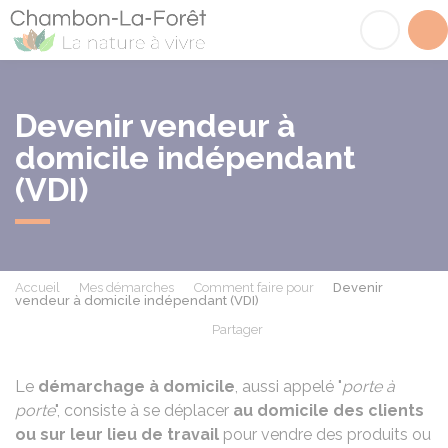
Chambon-la-Fôret
Acc
Devenir vendeur à
domicile indépendant
(VDI)
Accueil
Mes démarches
Comment faire pour
Devenir
vendeur à domicile indépendant (VDI)
Partager
Partager sur Facebook
Partager sur X - Twit
Partager sur
Par
Le
démarchage à domicile
, aussi appelé "
porte à
porte
", consiste à se déplacer
au domicile des clients
ou sur leur lieu de travail
pour vendre des produits ou