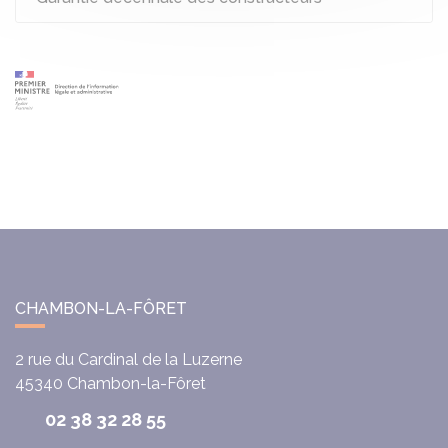
CHAMBON-LA-FÔRET
2 rue du Cardinal de la Luzerne
45340
Chambon-la-Fôret
02 38 32 28 55