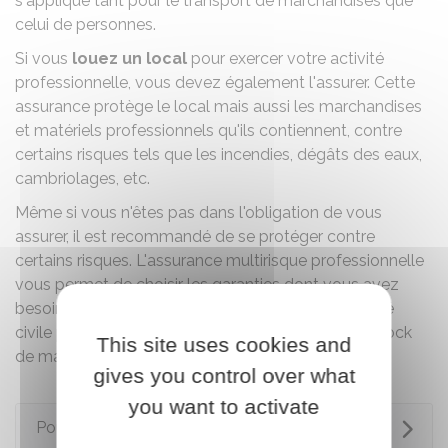
s'applique tant pour le transport de marchandises que
celui de personnes.
Si vous
louez un local
pour exercer votre activité
professionnelle, vous devez également l'assurer. Cette
assurance protège le local mais aussi les marchandises
et matériels professionnels qu'ils contiennent, contre
certains risques tels que les incendies, dégâts des eaux,
cambriolages, etc.
Même si vous n'êtes pas dans l'obligation de vous
assurer, il est recommandé de se protéger contre
certains risques. L'assurance multirisque professionnelle
vous permet de choisir les garanties dont vous avez
besoin pour votre activité (assurance responsabilité
civile professionnelle, assurance des biens et du stock
This site uses cookies and
de marchandise , etc.
gives you control over what
you want to activate
Pour en savoir plus