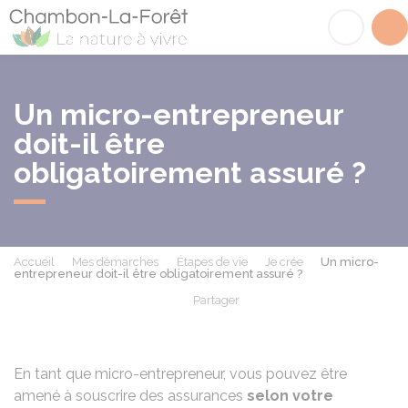
Chambon-la-Fôret
Acc
Un micro-entrepreneur
doit-il être
obligatoirement assuré ?
Accueil
Mes démarches
Étapes de vie
Je crée
Un micro-
entrepreneur doit-il être obligatoirement assuré ?
Partager
Partager sur Facebook
Partager sur X - Twit
Partager sur
Par
En tant que micro-entrepreneur, vous pouvez être
amené à
souscrire des assurances
selon votre