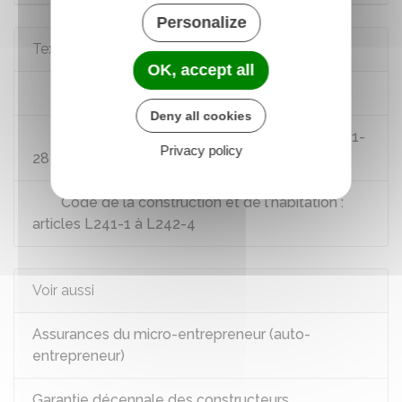
Personalize
Textes de référence
OK, accept all
Loi n°96-603 du 5 juillet 1996 : article 22-2
Deny all cookies
Code des assurances : articles L211-1 à L211-
Privacy policy
28
Code de la construction et de l'habitation :
articles L241-1 à L242-4
Voir aussi
Assurances du micro-entrepreneur (auto-
entrepreneur)
Garantie décennale des constructeurs