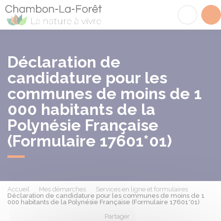
Chambon-la-Fôret
Acc
Déclaration de
candidature pour les
communes de moins de 1
000 habitants de la
Polynésie Française
(Formulaire 17601*01)
Accueil
Mes démarches
Services en ligne et formulaires
Déclaration de candidature pour les communes de moins de 1
000 habitants de la Polynésie Française (Formulaire 17601*01)
Partager