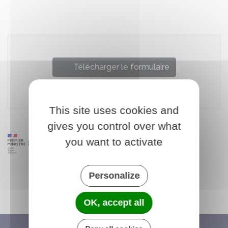
Partager sur Facebook
Partager sur X - Twit
Partager sur
Par
Télécharger le formulaire
Ministère chargé de l'intérieur
This site uses cookies and
gives you control over what
you want to activate
Personalize
OK, accept all