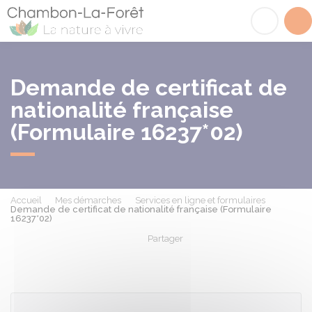
Chambon-la-Fôret
Acc
Demande de certificat de
nationalité française
(Formulaire 16237*02)
Accueil
Mes démarches
Services en ligne et formulaires
Demande de certificat de nationalité française (Formulaire
16237*02)
Partager
Partager sur Facebook
Partager sur X - Twit
Partager sur
Par