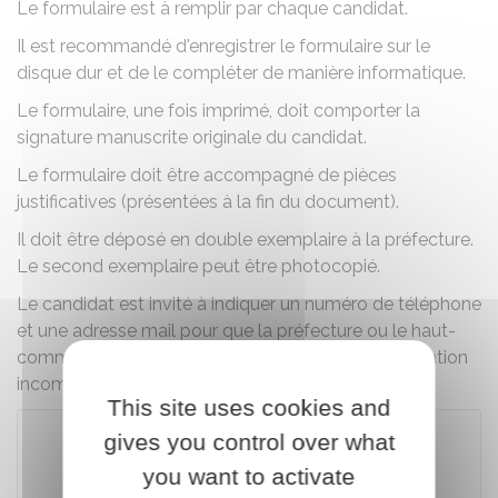
Le formulaire est à remplir par chaque candidat.
Il est recommandé d'enregistrer le formulaire sur le
disque dur et de le compléter de manière informatique.
Le formulaire, une fois imprimé, doit comporter la
signature manuscrite originale du candidat.
Le formulaire doit être accompagné de pièces
justificatives (présentées à la fin du document).
Il doit être déposé en double exemplaire à la préfecture.
Le second exemplaire peut être photocopié.
Le candidat est invité à indiquer un numéro de téléphone
et une adresse mail pour que la préfecture ou le haut-
commissariat puisse le contacter en cas de déclaration
incomplète.
This site uses cookies and
gives you control over what
you want to activate
Télécharger le formulaire (653.8 KB)