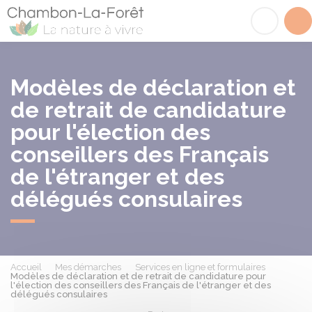
Chambon-la-Fôret
Acc
Modèles de déclaration et
de retrait de candidature
pour l'élection des
conseillers des Français
de l'étranger et des
délégués consulaires
Accueil
Mes démarches
Services en ligne et formulaires
Modèles de déclaration et de retrait de candidature pour
l'élection des conseillers des Français de l'étranger et des
délégués consulaires