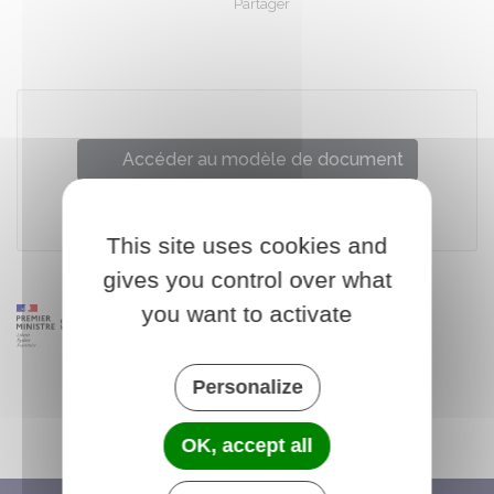
Partager
Partager sur Facebook
Partager sur X - Twit
Partager sur
Par
Accéder au modèle de document
Legifrance
This site uses cookies and
gives you control over what
you want to activate
Personalize
OK, accept all