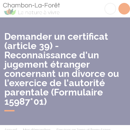
Chambon-la-Fôret
Acc
Demander un certificat
(article 39) -
Reconnaissance d'un
jugement étranger
concernant un divorce ou
l'exercice de l'autorité
parentale (Formulaire
15987*01)
Accueil
Mes démarches
Services en ligne et formulaires