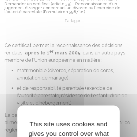
Demander un certificat (article 39) - Reconnaissance d'un
jugement étranger concernant un divorce ou l'exercice de
l'autorité parentale (Formulaire 15987*01)
Partager
Partager sur Facebook
Partager sur X - Twit
Partager sur
Par
Ce certificat permet la reconnaissance des décisions
er
rendues,
après le 1
mars 2005
, dans un autre pays
membre de l'Union européenne en matière :
matrimoniale (divorce, séparation de corps,
annulation de mariage)
et de responsabilité parentale (exercice de
l'autorité parentale, résidence de l'enfant, droit de
visite et d'hébergement)
La partie de la décision concernant la pension
alimentaire due pour l'enfant n'est pas concernée par ce
This site uses cookies and
règlement.
gives you control over what