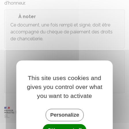
d'honneur.
À noter
Ce document, une fois rempli et signé, doit être
accompagné du chèque de paiement des droits
de chancellerie.
Télécharger le formulaire
This site uses cookies and
Grande chancellerie de la Légion d'honneur
gives you control over what
you want to activate
Personalize