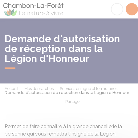
Chambon-la-Fôret
Acc
Demande d'autorisation
de réception dans la
Légion d'Honneur
Accueil
Mes démarches
Services en ligne et formulaires
Demande d'autorisation de réception dans la Légion d'Honneur
Partager
Partager sur Facebook
Partager sur X - Twit
Partager sur
Par
Permet de faire connaître à la grande chancellerie la
personne qui vous remettra l'insigne de la Légion