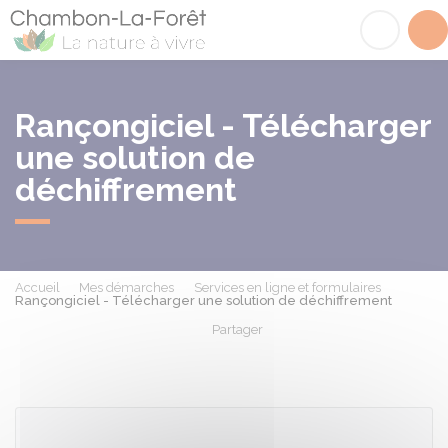
Chambon-la-Fôret
Acc
Rançongiciel - Télécharger
une solution de
déchiffrement
Accueil
Mes démarches
Services en ligne et formulaires
Rançongiciel - Télécharger une solution de déchiffrement
Partager
Partager sur Facebook
Partager sur X - Twit
Partager sur
Par