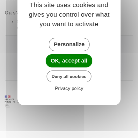
This site uses cookies and
Où s'adresser ?
gives you control over what
Service central d'état civil - Demande
you want to activate
d'attestation de Pacs
Personalize
Accéder au modèle de document
OK, accept all
Ministère chargé de l'Europe et des affaires étrangères
Deny all cookies
Privacy policy